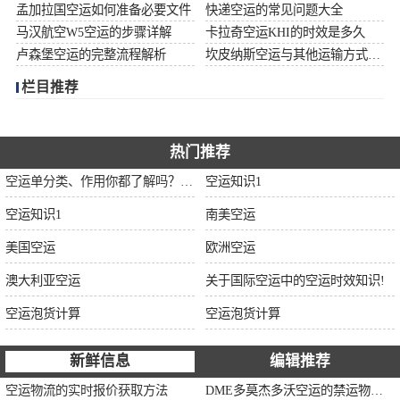
孟加拉国空运如何准备必要文件
快递空运的常见问题大全
加拿大空运
马汉航空W5空运的步骤详解
卡拉奇空运KHI的时效是多久
卢森堡空运的完整流程解析
坎皮纳斯空运与其他运输方式比较
伊朗空运
栏目推荐
美国空运
欧洲空运
热门推荐
空运单分类、作用你都了解吗？空运单干货讲解
空运知识1
中东空运
空运知识1
南美空运
非洲空运
美国空运
欧洲空运
南美空运
澳大利亚空运
关于国际空运中的空运时效知识!
空运泡货计算
空运泡货计算
新鲜信息
编辑推荐
空运物流的实时报价获取方法
DME多莫杰多沃空运的禁运物品清单