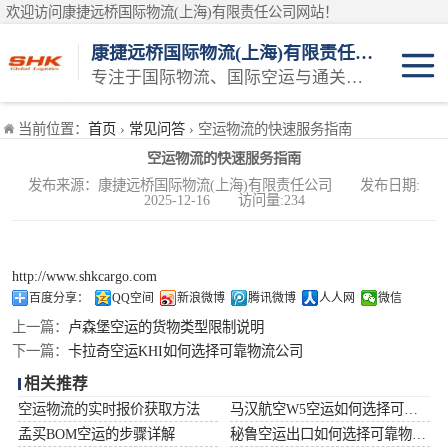
欢迎访问康捷远桥国际物流(上海)有限责任公司网站！
康捷远桥国际物流(上海)有限责任公司
专注于国际物流、国际空运与通关一体化一站式物流服务商
日本空运
当前位置：
首页
›
常见问答
› 空运物流的快速服务指南
空运物流的快速服务指南
韩国空运
发布来源：康捷远桥国际物流(上海)有限责任公司 发布日期:
2025-12-16 访问量:234
东南亚空运
印度空运
http://www.shkcargo.com
百度分享：
QQ空间
新浪微博
腾讯微博
人人网
微信
巴基斯坦空运
上一篇：
卢森堡空运的货物类型限制说明
下一篇：
卡拉奇空运KHI如何选择可靠物流公司
澳大利亚空运
相关推荐
空运物流的实时报价获取方法
马汉航空W5空运如何选择可靠物流公司
俄罗斯空运
孟买BOM空运的步骤详解
秘鲁空运出口如何选择可靠物流公司