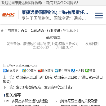
欢迎访问康捷远桥国际物流(上海)有限责任公司网站！
康捷远桥国际物流(上海)有限责任公司
专注于国际物流、国际空运与通关一体化一站式物流服务商
日本空运
当前位置：
首页
›
公司动态
›
行业资讯
› 空运知识1
空运知识1
韩国空运
发布来源：康捷远桥国际物流(上海)有限责任公司 发布日期:
2022-05-23 访问量:3277
东南亚空运
印度空运
http://www.shkcargo.com
百度分享：
QQ空间
新浪微博
腾讯微博
人人网
微信
巴基斯坦空运
上一篇：
德国空运进口门到门流程_德国空运进口报价(进口空运/进口
报关)
下一篇：
空运1吨收费标准，空运货物怎么计费？
澳大利亚空运
相关推荐
俄罗斯空运
DME多莫杰多沃空运的禁运物品清单
BLQ博洛尼亚空运的关税及清关问题