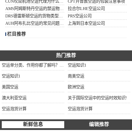
CUN坎昆机场空运代理为什么选择空运更快捷
CPT开普敦空运的包装注意事项
加拿大空运
AMS阿姆斯特丹空运的禁运物品清单
拉合尔LHE空运公司
DRS德雷斯顿空运的货物类型限制说明
PRS空运公司
伊朗空运
AUH阿布扎比空运的常见问题大全
上海到日本空运公司
栏目推荐
美国空运
欧洲空运
热门推荐
中东空运
空运单分类、作用你都了解吗？空运单干货讲解
空运知识1
空运知识1
南美空运
非洲空运
美国空运
欧洲空运
南美空运
澳大利亚空运
关于国际空运中的空运时效知识!
空运泡货计算
空运泡货计算
新鲜信息
编辑推荐