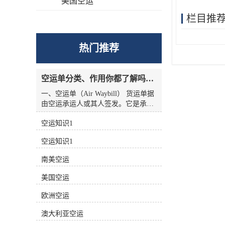
美国空运
栏目推
热门推荐
空运单分类、作用你都了解吗？空运单干货讲解
一、空运单（Air Waybill） 货运单据
由空运承运人或其人签发。它是承运
人收到货物的收据，也是托运人与承
空运知识1
运人之间的运输合同，但没有物权凭
证的性质，因此空运单不能转让。
空运知识1
二、航空货运单分类 1.按无承运人名
称分类 航空货运单有两种 (1)货运单
南美空运
（Airline Air Waybill） 印有出票
（issue carrier）航空货运单的名称和
美国空运
标志(航徽、代码等)。.这种空运单代
表的身份。 (2)中性货运单（Neutral
欧洲空运
Air Waybill） 承运人名称和标志的货
澳大利亚空运
运单未提前打印在运单上。这种空运
单不代表任何，而是中立货运单。 2.