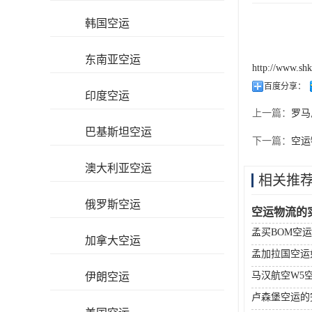
韩国空运
东南亚空运
http://www.sh
百度分享：
印度空运
上一篇：
罗马
巴基斯坦空运
下一篇：
空运
澳大利亚空运
相关推
俄罗斯空运
空运物流的
孟买BOM空
加拿大空运
孟加拉国空运
马汉航空W5
伊朗空运
卢森堡空运的