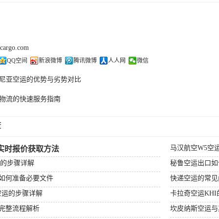
kcargo.com
QQ空间
新浪微博
腾讯微博
人人网
微信
尼亚空运的优势与劣势对比
物流的快速服务指南
荐
马汉航空W5空
实时报价获取方法
运的步骤详解
秘鲁空运出口如
如何准备必要文件
快递空运的常见
空运的步骤详解
卡拉奇空运KH
完整流程解析
坎皮纳斯空运与