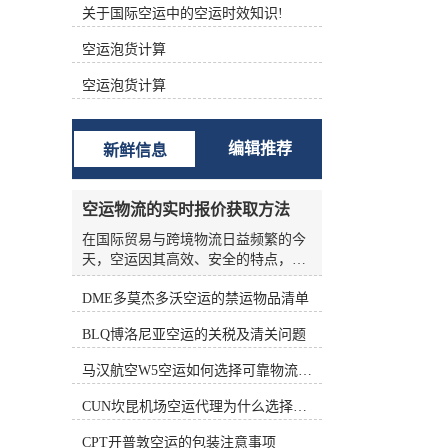
关于国际空运中的空运时效知识!
根据不同的功能进行分类 (1)航空主
运单（Master Air Waybill ，MAWB）
空运泡货计算
签发的航空运单称为主运单。 (2)航
空分运单（House Air Waybill ，
空运泡货计算
HAWB） 在办理集中托运业务时，向
发货人签发运单。三、航空货运单的
构成 中国国际航空货运单由一式十二
编辑推荐
新鲜信息
联组成，包括三联原件、六联副本和
三联额外副本。 如下表所示： 填写
航空货运单的责任 根据《华沙公
空运物流的实时报价获取方法
约》、《海牙议定书》和承运人的运
输条件，承运人的运输条件为托运人
在国际贸易与跨境物流日益频繁的今
准备航空货运单。 根据《华沙公约》
天，空运因其高效、安全的特点，成
第六条第(1)款和第(5)款，航空货运单
为许多企业优先选择的运输方式。然
由托运人填写。承运人按托运人要求
DME多莫杰多沃空运的禁运物品清单
而，空运物流的报价并非一成不变，
填写航空货运单的，视为代替客户填
受燃油价格、航线运力、季节因素、
BLQ博洛尼亚空运的关税及清关问题
写。 这表明托运人应对货运单上填写
货物种类等多种变量影响，价格波动
的内容的正确性和完整性负责。托运
频繁。对于货主和物流从业者来说，
马汉航空W5空运如何选择可靠物流公司
人对货运单上填写的内容不准确、不
如何准确、高效地获取实时报价，是
完整造成的损失负责。 在航空货运业
控制成本、优化供应链的关键环节。
CUN坎昆机场空运代理为什么选择空运更快捷
务运营中，各承运的大量货物由其人
本文将从实际业务角度出发，系统梳
收运，部分特殊货物由直接收运。托
理空运物流实时报价的获取方法，帮
CPT开普敦空运的包装注意事项