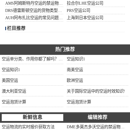
AMS阿姆斯特丹空运的禁运物品清单
拉合尔LHE空运公司
加拿大空运
DRS德雷斯顿空运的货物类型限制说明
PRS空运公司
AUH阿布扎比空运的常见问题大全
上海到日本空运公司
伊朗空运
栏目推荐
美国空运
欧洲空运
热门推荐
空运单分类、作用你都了解吗？空运单干货讲解
空运知识1
中东空运
空运知识1
南美空运
非洲空运
美国空运
欧洲空运
南美空运
澳大利亚空运
关于国际空运中的空运时效知识!
空运泡货计算
空运泡货计算
新鲜信息
编辑推荐
空运物流的实时报价获取方法
DME多莫杰多沃空运的禁运物品清单