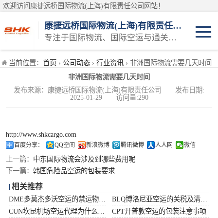
欢迎访问康捷远桥国际物流(上海)有限责任公司网站！
康捷远桥国际物流(上海)有限责任公司
专注于国际物流、国际空运与通关一体化一站式物流服务商
日本空运
当前位置：
首页
›
公司动态
›
行业资讯
› 非洲国际物流需要几天时间
非洲国际物流需要几天时间
韩国空运
发布来源：康捷远桥国际物流(上海)有限责任公司 发布日期:
2025-01-29 访问量:290
东南亚空运
印度空运
http://www.shkcargo.com
百度分享：
QQ空间
新浪微博
腾讯微博
人人网
微信
巴基斯坦空运
上一篇：
中东国际物流会涉及到哪些费用呢
下一篇：
韩国危险品空运的包装要求
澳大利亚空运
相关推荐
DME多莫杰多沃空运的禁运物品清单
BLQ博洛尼亚空运的关税及清关问题
俄罗斯空运
CUN坎昆机场空运代理为什么选择空运更快捷
CPT开普敦空运的包装注意事项