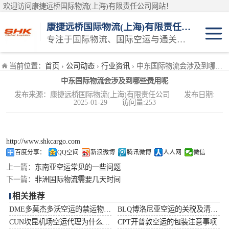
欢迎访问康捷远桥国际物流(上海)有限责任公司网站！
康捷远桥国际物流(上海)有限责任公司
专注于国际物流、国际空运与通关一体化一站式物流服务商
日本空运
当前位置：
首页
›
公司动态
›
行业资讯
› 中东国际物流会涉及到哪些费用呢
中东国际物流会涉及到哪些费用呢
韩国空运
发布来源：康捷远桥国际物流(上海)有限责任公司 发布日期:
2025-01-29 访问量:253
东南亚空运
印度空运
http://www.shkcargo.com
百度分享：
QQ空间
新浪微博
腾讯微博
人人网
微信
巴基斯坦空运
上一篇：
东南亚空运常见的一些问题
下一篇：
非洲国际物流需要几天时间
澳大利亚空运
相关推荐
DME多莫杰多沃空运的禁运物品清单
BLQ博洛尼亚空运的关税及清关问题
俄罗斯空运
CUN坎昆机场空运代理为什么选择空运更快捷
CPT开普敦空运的包装注意事项