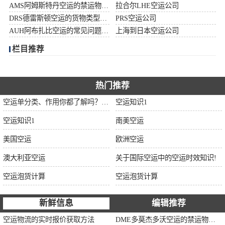
AMS阿姆斯特丹空运的禁运物品清单
拉合尔LHE空运公司
加拿大空运
DRS德雷斯顿空运的货物类型限制说明
PRS空运公司
AUH阿布扎比空运的常见问题大全
上海到日本空运公司
伊朗空运
栏目推荐
美国空运
欧洲空运
热门推荐
空运单分类、作用你都了解吗？空运单干货讲解
空运知识1
中东空运
空运知识1
南美空运
非洲空运
美国空运
欧洲空运
南美空运
澳大利亚空运
关于国际空运中的空运时效知识!
空运泡货计算
空运泡货计算
新鲜信息
编辑推荐
空运物流的实时报价获取方法
DME多莫杰多沃空运的禁运物品清单