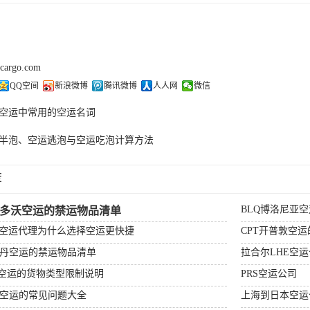
kcargo.com
QQ空间
新浪微博
腾讯微博
人人网
微信
空运中常用的空运名词
半泡、空运逃泡与空运吃泡计算方法​
荐
BLQ博洛尼亚
杰多沃空运的禁运物品清单
场空运代理为什么选择空运更快捷
CPT开普敦空
特丹空运的禁运物品清单
拉合尔LHE空
顿空运的货物类型限制说明
PRS空运公司
比空运的常见问题大全
上海到日本空运