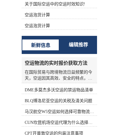
关于国际空运中的空运时效知识!
根据不同的功能进行分类 (1)航空主
运单（Master Air Waybill ，MAWB）
空运泡货计算
签发的航空运单称为主运单。 (2)航
空分运单（House Air Waybill ，
空运泡货计算
HAWB） 在办理集中托运业务时，向
发货人签发运单。三、航空货运单的
构成 中国国际航空货运单由一式十二
编辑推荐
新鲜信息
联组成，包括三联原件、六联副本和
三联额外副本。 如下表所示： 填写
航空货运单的责任 根据《华沙公
空运物流的实时报价获取方法
约》、《海牙议定书》和承运人的运
输条件，承运人的运输条件为托运人
在国际贸易与跨境物流日益频繁的今
准备航空货运单。 根据《华沙公约》
天，空运因其高效、安全的特点，成
第六条第(1)款和第(5)款，航空货运单
为许多企业优先选择的运输方式。然
由托运人填写。承运人按托运人要求
DME多莫杰多沃空运的禁运物品清单
而，空运物流的报价并非一成不变，
填写航空货运单的，视为代替客户填
受燃油价格、航线运力、季节因素、
BLQ博洛尼亚空运的关税及清关问题
写。 这表明托运人应对货运单上填写
货物种类等多种变量影响，价格波动
的内容的正确性和完整性负责。托运
频繁。对于货主和物流从业者来说，
马汉航空W5空运如何选择可靠物流公司
人对货运单上填写的内容不准确、不
如何准确、高效地获取实时报价，是
完整造成的损失负责。 在航空货运业
控制成本、优化供应链的关键环节。
CUN坎昆机场空运代理为什么选择空运更快捷
务运营中，各承运的大量货物由其人
本文将从实际业务角度出发，系统梳
收运，部分特殊货物由直接收运。托
理空运物流实时报价的获取方法，帮
CPT开普敦空运的包装注意事项