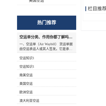
美国空运
栏目推
热门推荐
空运单分类、作用你都了解吗？空运单干货讲解
一、空运单（Air Waybill） 货运单据
由空运承运人或其人签发。它是承运
人收到货物的收据，也是托运人与承
空运知识1
运人之间的运输合同，但没有物权凭
证的性质，因此空运单不能转让。
空运知识1
二、航空货运单分类 1.按无承运人名
称分类 航空货运单有两种 (1)货运单
南美空运
（Airline Air Waybill） 印有出票
（issue carrier）航空货运单的名称和
美国空运
标志(航徽、代码等)。.这种空运单代
表的身份。 (2)中性货运单（Neutral
欧洲空运
Air Waybill） 承运人名称和标志的货
澳大利亚空运
运单未提前打印在运单上。这种空运
单不代表任何，而是中立货运单。 2.