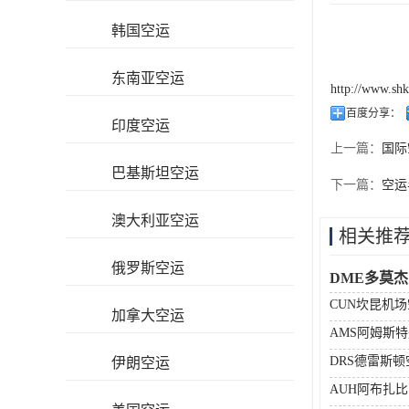
韩国空运
东南亚空运
http://www.sh
百度分享：
印度空运
上一篇：
国际
巴基斯坦空运
下一篇：
空运
澳大利亚空运
相关推
俄罗斯空运
DME多莫
CUN坎昆机
加拿大空运
AMS阿姆斯
DRS德雷斯
伊朗空运
AUH阿布扎