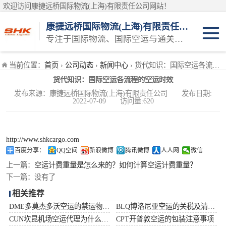
欢迎访问康捷远桥国际物流(上海)有限责任公司网站！
康捷远桥国际物流(上海)有限责任公司
专注于国际物流、国际空运与通关一体化一站式物流服务商
日本空运
当前位置：
首页
›
公司动态
›
新闻中心
› 货代知识：国际空运各流程的空运时效
货代知识：国际空运各流程的空运时效
韩国空运
发布来源：康捷远桥国际物流(上海)有限责任公司 发布日期:
2022-07-09 访问量:620
东南亚空运
印度空运
http://www.shkcargo.com
百度分享：
QQ空间
新浪微博
腾讯微博
人人网
微信
巴基斯坦空运
上一篇：
空运计费重量是怎么来的？如何计算空运计费重量？
下一篇：
没有了
澳大利亚空运
相关推荐
DME多莫杰多沃空运的禁运物品清单
BLQ博洛尼亚空运的关税及清关问题
俄罗斯空运
CUN坎昆机场空运代理为什么选择空运更快捷
CPT开普敦空运的包装注意事项