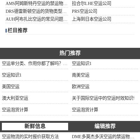
AMS阿姆斯特丹空运的禁运物品清单
拉合尔LHE空运公司
加拿大空运
DRS德雷斯顿空运的货物类型限制说明
PRS空运公司
AUH阿布扎比空运的常见问题大全
上海到日本空运公司
伊朗空运
栏目推荐
美国空运
欧洲空运
热门推荐
空运单分类、作用你都了解吗？空运单干货讲解
空运知识1
中东空运
空运知识1
南美空运
非洲空运
美国空运
欧洲空运
南美空运
澳大利亚空运
关于国际空运中的空运时效知识!
空运泡货计算
空运泡货计算
新鲜信息
编辑推荐
空运物流的实时报价获取方法
DME多莫杰多沃空运的禁运物品清单