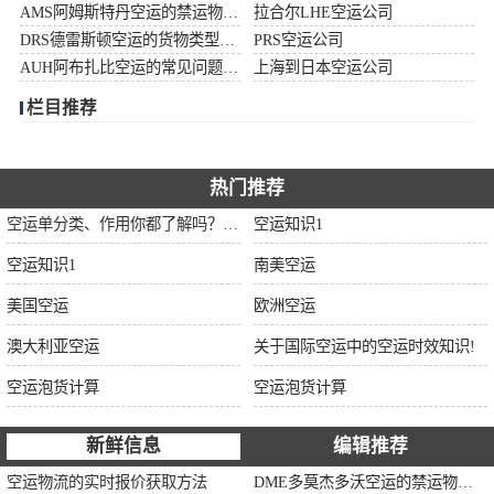
AMS阿姆斯特丹空运的禁运物品清单
拉合尔LHE空运公司
加拿大空运
DRS德雷斯顿空运的货物类型限制说明
PRS空运公司
AUH阿布扎比空运的常见问题大全
上海到日本空运公司
伊朗空运
栏目推荐
美国空运
欧洲空运
热门推荐
空运单分类、作用你都了解吗？空运单干货讲解
空运知识1
中东空运
空运知识1
南美空运
非洲空运
美国空运
欧洲空运
南美空运
澳大利亚空运
关于国际空运中的空运时效知识!
空运泡货计算
空运泡货计算
新鲜信息
编辑推荐
空运物流的实时报价获取方法
DME多莫杰多沃空运的禁运物品清单