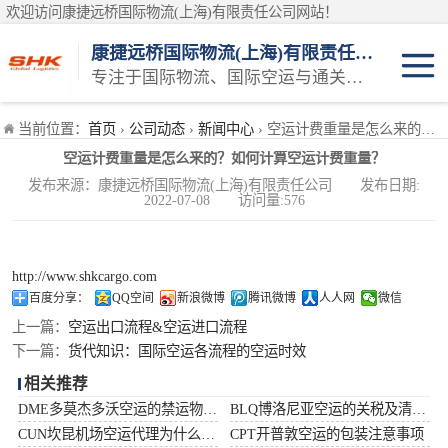
欢迎访问康捷远桥国际物流(上海)有限责任公司网站！
康捷远桥国际物流(上海)有限责任公司
专注于国际物流、国际空运与通关一体化一站式物流服务商
日本空运
当前位置：
首页
›
公司动态
›
新闻中心
› 空运计费重量是怎么来的？如何计算空运计费重量？
空运计费重量是怎么来的？如何计算空运计费重量？
韩国空运
发布来源：康捷远桥国际物流(上海)有限责任公司 发布日期:
2022-07-08 访问量:576
东南亚空运
印度空运
http://www.shkcargo.com
百度分享：
QQ空间
新浪微博
腾讯微博
人人网
微信
巴基斯坦空运
上一篇：
空运出口流程&空运进口流程
下一篇：
货代知识：国际空运各流程的空运时效
澳大利亚空运
相关推荐
DME多莫杰多沃空运的禁运物品清单
BLQ博洛尼亚空运的关税及清关问题
俄罗斯空运
CUN坎昆机场空运代理为什么选择空运更快捷
CPT开普敦空运的包装注意事项