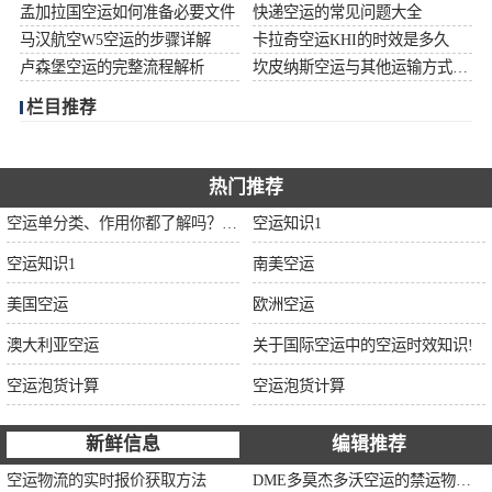
孟加拉国空运如何准备必要文件
快递空运的常见问题大全
加拿大空运
马汉航空W5空运的步骤详解
卡拉奇空运KHI的时效是多久
卢森堡空运的完整流程解析
坎皮纳斯空运与其他运输方式比较
伊朗空运
栏目推荐
美国空运
欧洲空运
热门推荐
空运单分类、作用你都了解吗？空运单干货讲解
空运知识1
中东空运
空运知识1
南美空运
非洲空运
美国空运
欧洲空运
南美空运
澳大利亚空运
关于国际空运中的空运时效知识!
空运泡货计算
空运泡货计算
新鲜信息
编辑推荐
空运物流的实时报价获取方法
DME多莫杰多沃空运的禁运物品清单