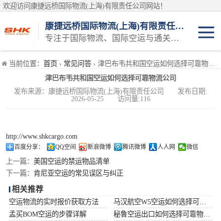
欢迎访问康捷远桥国际物流(上海)有限责任公司网站！
康捷远桥国际物流(上海)有限责任公司
专注于国际物流、国际空运与通关一体化一站式物流服务商
日本空运
当前位置：
首页
›
常见问答
› 津巴布韦共和国空运如何选择可靠物流公司
津巴布韦共和国空运如何选择可靠物流公司
韩国空运
发布来源：康捷远桥国际物流(上海)有限责任公司 发布日期:
2026-05-25 访问量:116
东南亚空运
印度空运
http://www.shkcargo.com
百度分享：
QQ空间
新浪微博
腾讯微博
人人网
微信
巴基斯坦空运
上一篇：
美国空运的禁运物品清单
下一篇：
肯尼亚空运的常见误区与纠正
澳大利亚空运
相关推荐
空运物流的实时报价获取方法
马汉航空W5空运如何选择可靠物流公司
俄罗斯空运
孟买BOM空运的步骤详解
秘鲁空运出口如何选择可靠物流公司