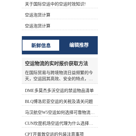
关于国际空运中的空运时效知识!
根据不同的功能进行分类 (1)航空主
运单（Master Air Waybill ，MAWB）
空运泡货计算
签发的航空运单称为主运单。 (2)航
空分运单（House Air Waybill ，
空运泡货计算
HAWB） 在办理集中托运业务时，向
发货人签发运单。三、航空货运单的
构成 中国国际航空货运单由一式十二
编辑推荐
新鲜信息
联组成，包括三联原件、六联副本和
三联额外副本。 如下表所示： 填写
航空货运单的责任 根据《华沙公
空运物流的实时报价获取方法
约》、《海牙议定书》和承运人的运
输条件，承运人的运输条件为托运人
在国际贸易与跨境物流日益频繁的今
准备航空货运单。 根据《华沙公约》
天，空运因其高效、安全的特点，成
第六条第(1)款和第(5)款，航空货运单
为许多企业优先选择的运输方式。然
由托运人填写。承运人按托运人要求
DME多莫杰多沃空运的禁运物品清单
而，空运物流的报价并非一成不变，
填写航空货运单的，视为代替客户填
受燃油价格、航线运力、季节因素、
BLQ博洛尼亚空运的关税及清关问题
写。 这表明托运人应对货运单上填写
货物种类等多种变量影响，价格波动
的内容的正确性和完整性负责。托运
频繁。对于货主和物流从业者来说，
马汉航空W5空运如何选择可靠物流公司
人对货运单上填写的内容不准确、不
如何准确、高效地获取实时报价，是
完整造成的损失负责。 在航空货运业
控制成本、优化供应链的关键环节。
CUN坎昆机场空运代理为什么选择空运更快捷
务运营中，各承运的大量货物由其人
本文将从实际业务角度出发，系统梳
收运，部分特殊货物由直接收运。托
理空运物流实时报价的获取方法，帮
CPT开普敦空运的包装注意事项