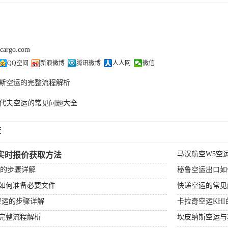
kcargo.com
QQ空间
新浪微博
腾讯微博
人人网
微信
斯空运的完整流程解析
代夫空运的常见问题大全
荐
马汉航空W5空
实时报价获取方法
运的步骤详解
秘鲁空运出口如
如何准备必要文件
快递空运的常见
空运的步骤详解
卡拉奇空运KH
完整流程解析
坎皮纳斯空运与