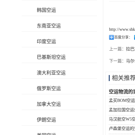
韩国空运
东南亚空运
http://www.sh
百度分享：
印度空运
上一篇：
拉巴
巴基斯坦空运
下一篇：
马尔
澳大利亚空运
相关推
俄罗斯空运
空运物流的
孟买BOM空
加拿大空运
孟加拉国空运
马汉航空W5
伊朗空运
卢森堡空运的