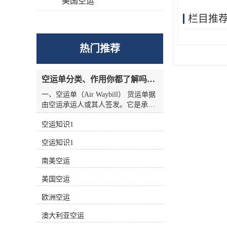
美国空运
栏目推
热门推荐
空运单分类、作用你都了解吗？空运单干货讲解
一、空运单（Air Waybill） 货运单据
由空运承运人或其人签发。它是承运
人收到货物的收据，也是托运人与承
空运知识1
运人之间的运输合同，但没有物权凭
证的性质，因此空运单不能转让。
空运知识1
二、航空货运单分类 1.按无承运人名
称分类 航空货运单有两种 (1)货运单
南美空运
（Airline Air Waybill） 印有出票
（issue carrier）航空货运单的名称和
美国空运
标志(航徽、代码等)。.这种空运单代
表的身份。 (2)中性货运单（Neutral
欧洲空运
Air Waybill） 承运人名称和标志的货
澳大利亚空运
运单未提前打印在运单上。这种空运
单不代表任何，而是中立货运单。 2.