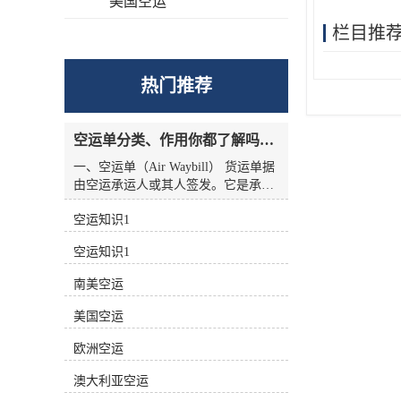
美国空运
栏目推
热门推荐
空运单分类、作用你都了解吗？空运单干货讲解
一、空运单（Air Waybill） 货运单据
由空运承运人或其人签发。它是承运
人收到货物的收据，也是托运人与承
空运知识1
运人之间的运输合同，但没有物权凭
证的性质，因此空运单不能转让。
空运知识1
二、航空货运单分类 1.按无承运人名
称分类 航空货运单有两种 (1)货运单
南美空运
（Airline Air Waybill） 印有出票
（issue carrier）航空货运单的名称和
美国空运
标志(航徽、代码等)。.这种空运单代
表的身份。 (2)中性货运单（Neutral
欧洲空运
Air Waybill） 承运人名称和标志的货
澳大利亚空运
运单未提前打印在运单上。这种空运
单不代表任何，而是中立货运单。 2.