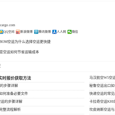
kcargo.com
QQ空间
新浪微博
腾讯微博
人人网
微信
BOM空运为什么选择空运更快捷
亚空运如何节省运输成本
荐
马汉航空W5空
实时报价获取方法
运的步骤详解
秘鲁空运出口如
如何准备必要文件
快递空运的常见
空运的步骤详解
卡拉奇空运KH
完整流程解析
坎皮纳斯空运与