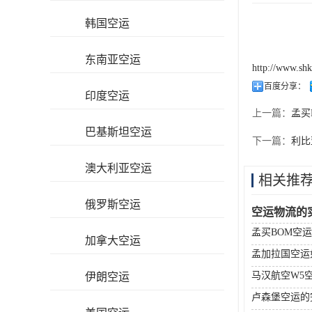
韩国空运
东南亚空运
http://www.sh
百度分享：
印度空运
上一篇：
孟买
巴基斯坦空运
下一篇：
利比
澳大利亚空运
相关推
俄罗斯空运
空运物流的
孟买BOM空
加拿大空运
孟加拉国空运
马汉航空W5
伊朗空运
卢森堡空运的