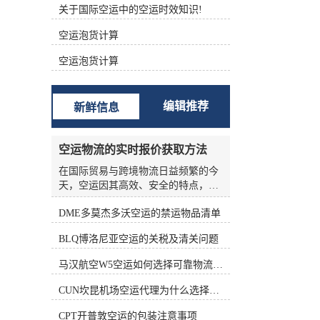
关于国际空运中的空运时效知识!
根据不同的功能进行分类 (1)航空主
运单（Master Air Waybill ，MAWB）
空运泡货计算
签发的航空运单称为主运单。 (2)航
空分运单（House Air Waybill ，
空运泡货计算
HAWB） 在办理集中托运业务时，向
发货人签发运单。三、航空货运单的
构成 中国国际航空货运单由一式十二
编辑推荐
新鲜信息
联组成，包括三联原件、六联副本和
三联额外副本。 如下表所示： 填写
航空货运单的责任 根据《华沙公
空运物流的实时报价获取方法
约》、《海牙议定书》和承运人的运
输条件，承运人的运输条件为托运人
在国际贸易与跨境物流日益频繁的今
准备航空货运单。 根据《华沙公约》
天，空运因其高效、安全的特点，成
第六条第(1)款和第(5)款，航空货运单
为许多企业优先选择的运输方式。然
由托运人填写。承运人按托运人要求
DME多莫杰多沃空运的禁运物品清单
而，空运物流的报价并非一成不变，
填写航空货运单的，视为代替客户填
受燃油价格、航线运力、季节因素、
BLQ博洛尼亚空运的关税及清关问题
写。 这表明托运人应对货运单上填写
货物种类等多种变量影响，价格波动
的内容的正确性和完整性负责。托运
频繁。对于货主和物流从业者来说，
马汉航空W5空运如何选择可靠物流公司
人对货运单上填写的内容不准确、不
如何准确、高效地获取实时报价，是
完整造成的损失负责。 在航空货运业
控制成本、优化供应链的关键环节。
CUN坎昆机场空运代理为什么选择空运更快捷
务运营中，各承运的大量货物由其人
本文将从实际业务角度出发，系统梳
收运，部分特殊货物由直接收运。托
理空运物流实时报价的获取方法，帮
CPT开普敦空运的包装注意事项