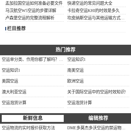
孟加拉国空运如何准备必要文件
快递空运的常见问题大全
加拿大空运
马汉航空W5空运的步骤详解
卡拉奇空运KHI的时效是多久
卢森堡空运的完整流程解析
坎皮纳斯空运与其他运输方式比较
伊朗空运
栏目推荐
美国空运
欧洲空运
热门推荐
空运单分类、作用你都了解吗？空运单干货讲解
空运知识1
中东空运
空运知识1
南美空运
非洲空运
美国空运
欧洲空运
南美空运
澳大利亚空运
关于国际空运中的空运时效知识!
空运泡货计算
空运泡货计算
新鲜信息
编辑推荐
空运物流的实时报价获取方法
DME多莫杰多沃空运的禁运物品清单