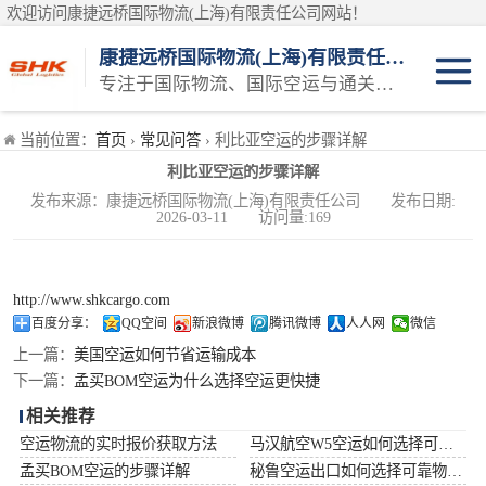
欢迎访问康捷远桥国际物流(上海)有限责任公司网站！
康捷远桥国际物流(上海)有限责任公司
专注于国际物流、国际空运与通关一体化一站式物流服务商
日本空运
当前位置：
首页
›
常见问答
› 利比亚空运的步骤详解
利比亚空运的步骤详解
韩国空运
发布来源：康捷远桥国际物流(上海)有限责任公司 发布日期:
2026-03-11 访问量:169
东南亚空运
印度空运
http://www.shkcargo.com
百度分享：
QQ空间
新浪微博
腾讯微博
人人网
微信
巴基斯坦空运
上一篇：
美国空运如何节省运输成本
下一篇：
孟买BOM空运为什么选择空运更快捷
澳大利亚空运
相关推荐
空运物流的实时报价获取方法
马汉航空W5空运如何选择可靠物流公司
俄罗斯空运
孟买BOM空运的步骤详解
秘鲁空运出口如何选择可靠物流公司