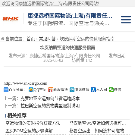
欢迎访问康捷远桥国际物流(上海)有限责任公司网站！
康捷远桥国际物流(上海)有限责任公司
专注于国际物流、国际空运与通关一体化一站式物流服务商
日本空运
当前位置：
首页
›
常见问答
› 坎皮纳斯空运的快速服务指南
坎皮纳斯空运的快速服务指南
韩国空运
发布来源：康捷远桥国际物流(上海)有限责任公司 发布日期:
2026-03-02 访问量:142
东南亚空运
印度空运
http://www.shkcargo.com
百度分享：
QQ空间
新浪微博
腾讯微博
人人网
微信
巴基斯坦空运
上一篇：
克罗地亚空运如何节省运输成本
下一篇：
拉巴斯空运的货物类型限制说明
澳大利亚空运
相关推荐
空运物流的实时报价获取方法
马汉航空W5空运如何选择可靠物流公司
俄罗斯空运
孟买BOM空运的步骤详解
秘鲁空运出口如何选择可靠物流公司