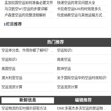
孟加拉国空运如何准备必要文件
快递空运的常见问题大全
加拿大空运
马汉航空W5空运的步骤详解
卡拉奇空运KHI的时效是多久
卢森堡空运的完整流程解析
坎皮纳斯空运与其他运输方式比较
伊朗空运
栏目推荐
美国空运
欧洲空运
热门推荐
空运单分类、作用你都了解吗？空运单干货讲解
空运知识1
中东空运
空运知识1
南美空运
非洲空运
美国空运
欧洲空运
南美空运
澳大利亚空运
关于国际空运中的空运时效知识!
空运泡货计算
空运泡货计算
新鲜信息
编辑推荐
空运物流的实时报价获取方法
DME多莫杰多沃空运的禁运物品清单