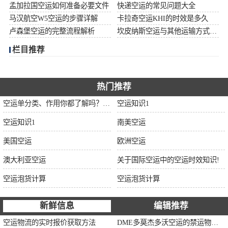
孟加拉国空运如何准备必要文件
快递空运的常见问题大全
加拿大空运
马汉航空W5空运的步骤详解
卡拉奇空运KHI的时效是多久
卢森堡空运的完整流程解析
坎皮纳斯空运与其他运输方式比较
伊朗空运
栏目推荐
美国空运
欧洲空运
热门推荐
空运单分类、作用你都了解吗？空运单干货讲解
空运知识1
中东空运
空运知识1
南美空运
非洲空运
美国空运
欧洲空运
南美空运
澳大利亚空运
关于国际空运中的空运时效知识!
空运泡货计算
空运泡货计算
新鲜信息
编辑推荐
空运物流的实时报价获取方法
DME多莫杰多沃空运的禁运物品清单