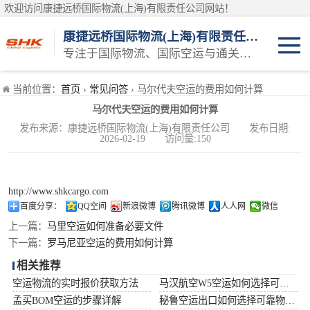
欢迎访问康捷远桥国际物流(上海)有限责任公司网站！
康捷远桥国际物流(上海)有限责任公司
专注于国际物流、国际空运与通关一体化一站式物流服务商
日本空运
当前位置：
首页
›
常见问答
› 马尔代夫空运的费用如何计算
马尔代夫空运的费用如何计算
韩国空运
发布来源：康捷远桥国际物流(上海)有限责任公司 发布日期:
2026-02-19 访问量:150
东南亚空运
印度空运
http://www.shkcargo.com
百度分享：
QQ空间
新浪微博
腾讯微博
人人网
微信
巴基斯坦空运
上一篇：
马里空运如何准备必要文件
下一篇：
罗马尼亚空运的费用如何计算
澳大利亚空运
相关推荐
空运物流的实时报价获取方法
马汉航空W5空运如何选择可靠物流公司
俄罗斯空运
孟买BOM空运的步骤详解
秘鲁空运出口如何选择可靠物流公司