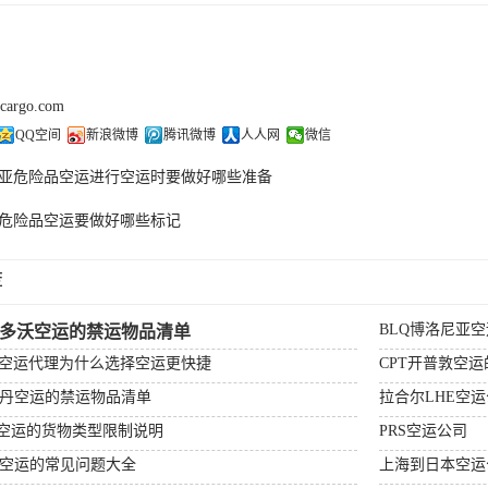
kcargo.com
QQ空间
新浪微博
腾讯微博
人人网
微信
亚危险品空运进行空运时要做好哪些准备
危险品空运要做好哪些标记
荐
BLQ博洛尼亚
杰多沃空运的禁运物品清单
场空运代理为什么选择空运更快捷
CPT开普敦空
特丹空运的禁运物品清单
拉合尔LHE空
顿空运的货物类型限制说明
PRS空运公司
比空运的常见问题大全
上海到日本空运