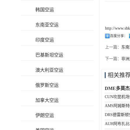
韩国空运
东南亚空运
http://www.sh
百度分享：
印度空运
上一篇：
东南
巴基斯坦空运
下一篇：
非洲
澳大利亚空运
相关推
俄罗斯空运
DME多莫
CUN坎昆机
加拿大空运
AMS阿姆斯
DRS德雷斯
伊朗空运
AUH阿布扎