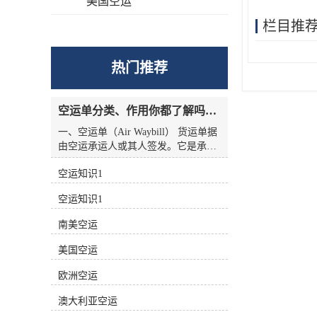
美国空运
栏目推
热门推荐
空运单分类、作用你都了解吗？空运单干货讲解
一、空运单（Air Waybill） 货运单据
由空运承运人或其人签发。它是承运
人收到货物的收据，也是托运人与承
空运知识1
运人之间的运输合同，但没有物权凭
证的性质，因此空运单不能转让。
空运知识1
二、航空货运单分类 1.按无承运人名
称分类 航空货运单有两种 (1)货运单
南美空运
（Airline Air Waybill） 印有出票
（issue carrier）航空货运单的名称和
美国空运
标志(航徽、代码等)。.这种空运单代
表的身份。 (2)中性货运单（Neutral
欧洲空运
Air Waybill） 承运人名称和标志的货
澳大利亚空运
运单未提前打印在运单上。这种空运
单不代表任何，而是中立货运单。 2.