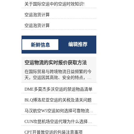
关于国际空运中的空运时效知识!
根据不同的功能进行分类 (1)航空主
运单（Master Air Waybill ，MAWB）
空运泡货计算
签发的航空运单称为主运单。 (2)航
空分运单（House Air Waybill ，
空运泡货计算
HAWB） 在办理集中托运业务时，向
发货人签发运单。三、航空货运单的
构成 中国国际航空货运单由一式十二
编辑推荐
新鲜信息
联组成，包括三联原件、六联副本和
三联额外副本。 如下表所示： 填写
航空货运单的责任 根据《华沙公
空运物流的实时报价获取方法
约》、《海牙议定书》和承运人的运
输条件，承运人的运输条件为托运人
在国际贸易与跨境物流日益频繁的今
准备航空货运单。 根据《华沙公约》
天，空运因其高效、安全的特点，成
第六条第(1)款和第(5)款，航空货运单
为许多企业优先选择的运输方式。然
由托运人填写。承运人按托运人要求
DME多莫杰多沃空运的禁运物品清单
而，空运物流的报价并非一成不变，
填写航空货运单的，视为代替客户填
受燃油价格、航线运力、季节因素、
BLQ博洛尼亚空运的关税及清关问题
写。 这表明托运人应对货运单上填写
货物种类等多种变量影响，价格波动
的内容的正确性和完整性负责。托运
频繁。对于货主和物流从业者来说，
马汉航空W5空运如何选择可靠物流公司
人对货运单上填写的内容不准确、不
如何准确、高效地获取实时报价，是
完整造成的损失负责。 在航空货运业
控制成本、优化供应链的关键环节。
CUN坎昆机场空运代理为什么选择空运更快捷
务运营中，各承运的大量货物由其人
本文将从实际业务角度出发，系统梳
收运，部分特殊货物由直接收运。托
理空运物流实时报价的获取方法，帮
CPT开普敦空运的包装注意事项