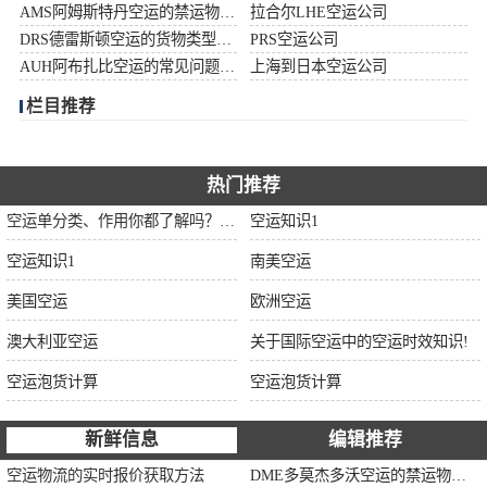
AMS阿姆斯特丹空运的禁运物品清单
拉合尔LHE空运公司
加拿大空运
DRS德雷斯顿空运的货物类型限制说明
PRS空运公司
AUH阿布扎比空运的常见问题大全
上海到日本空运公司
伊朗空运
栏目推荐
美国空运
欧洲空运
热门推荐
空运单分类、作用你都了解吗？空运单干货讲解
空运知识1
中东空运
空运知识1
南美空运
非洲空运
美国空运
欧洲空运
南美空运
澳大利亚空运
关于国际空运中的空运时效知识!
空运泡货计算
空运泡货计算
新鲜信息
编辑推荐
空运物流的实时报价获取方法
DME多莫杰多沃空运的禁运物品清单