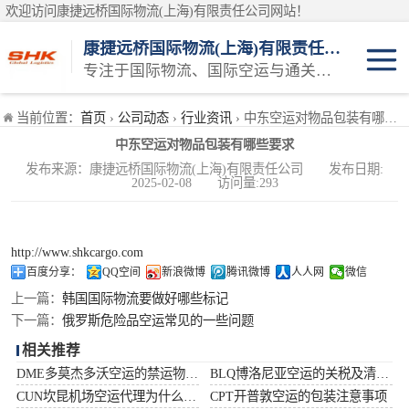
欢迎访问康捷远桥国际物流(上海)有限责任公司网站！
康捷远桥国际物流(上海)有限责任公司
专注于国际物流、国际空运与通关一体化一站式物流服务商
日本空运
当前位置：
首页
›
公司动态
›
行业资讯
› 中东空运对物品包装有哪些要求
中东空运对物品包装有哪些要求
韩国空运
发布来源：康捷远桥国际物流(上海)有限责任公司 发布日期:
2025-02-08 访问量:293
东南亚空运
印度空运
http://www.shkcargo.com
百度分享：
QQ空间
新浪微博
腾讯微博
人人网
微信
巴基斯坦空运
上一篇：
韩国国际物流要做好哪些标记
下一篇：
俄罗斯危险品空运常见的一些问题
澳大利亚空运
相关推荐
DME多莫杰多沃空运的禁运物品清单
BLQ博洛尼亚空运的关税及清关问题
俄罗斯空运
CUN坎昆机场空运代理为什么选择空运更快捷
CPT开普敦空运的包装注意事项