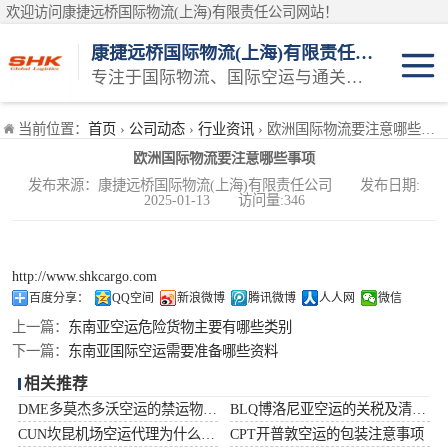
欢迎访问康捷远桥国际物流(上海)有限责任公司网站！
康捷远桥国际物流(上海)有限责任公司
专注于国际物流、国际空运与通关一体化一站式物流服务商
日本空运
当前位置：
首页
›
公司动态
›
行业资讯
› 欧洲国际物流要注意哪些事项
欧洲国际物流要注意哪些事项
韩国空运
发布来源：康捷远桥国际物流(上海)有限责任公司 发布日期:
2025-01-13 访问量:346
东南亚空运
印度空运
http://www.shkcargo.com
百度分享：
QQ空间
新浪微博
腾讯微博
人人网
微信
巴基斯坦空运
上一篇：
东南亚空运危险货物主要有哪些类别
下一篇：
东南亚国际空运需要准备哪些资料
澳大利亚空运
相关推荐
DME多莫杰多沃空运的禁运物品清单
BLQ博洛尼亚空运的关税及清关问题
俄罗斯空运
CUN坎昆机场空运代理为什么选择空运更快捷
CPT开普敦空运的包装注意事项