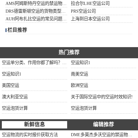
AMS阿姆斯特丹空运的禁运物品清单
拉合尔LHE空运公司
加拿大空运
DRS德雷斯顿空运的货物类型限制说明
PRS空运公司
AUH阿布扎比空运的常见问题大全
上海到日本空运公司
伊朗空运
栏目推荐
美国空运
欧洲空运
热门推荐
空运单分类、作用你都了解吗？空运单干货讲解
空运知识1
中东空运
空运知识1
南美空运
非洲空运
美国空运
欧洲空运
南美空运
澳大利亚空运
关于国际空运中的空运时效知识!
空运泡货计算
空运泡货计算
新鲜信息
编辑推荐
空运物流的实时报价获取方法
DME多莫杰多沃空运的禁运物品清单