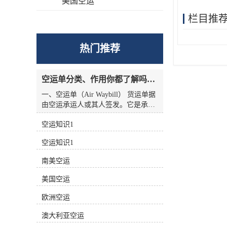
美国空运
栏目推
热门推荐
空运单分类、作用你都了解吗？空运单干货讲解
一、空运单（Air Waybill） 货运单据
由空运承运人或其人签发。它是承运
人收到货物的收据，也是托运人与承
空运知识1
运人之间的运输合同，但没有物权凭
证的性质，因此空运单不能转让。
空运知识1
二、航空货运单分类 1.按无承运人名
称分类 航空货运单有两种 (1)货运单
南美空运
（Airline Air Waybill） 印有出票
（issue carrier）航空货运单的名称和
美国空运
标志(航徽、代码等)。.这种空运单代
表的身份。 (2)中性货运单（Neutral
欧洲空运
Air Waybill） 承运人名称和标志的货
澳大利亚空运
运单未提前打印在运单上。这种空运
单不代表任何，而是中立货运单。 2.