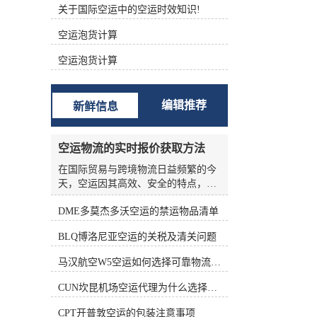
关于国际空运中的空运时效知识!
根据不同的功能进行分类 (1)航空主
运单（Master Air Waybill ，MAWB）
空运泡货计算
签发的航空运单称为主运单。 (2)航
空分运单（House Air Waybill ，
空运泡货计算
HAWB） 在办理集中托运业务时，向
发货人签发运单。三、航空货运单的
构成 中国国际航空货运单由一式十二
编辑推荐
新鲜信息
联组成，包括三联原件、六联副本和
三联额外副本。 如下表所示： 填写
航空货运单的责任 根据《华沙公
空运物流的实时报价获取方法
约》、《海牙议定书》和承运人的运
输条件，承运人的运输条件为托运人
在国际贸易与跨境物流日益频繁的今
准备航空货运单。 根据《华沙公约》
天，空运因其高效、安全的特点，成
第六条第(1)款和第(5)款，航空货运单
为许多企业优先选择的运输方式。然
由托运人填写。承运人按托运人要求
DME多莫杰多沃空运的禁运物品清单
而，空运物流的报价并非一成不变，
填写航空货运单的，视为代替客户填
受燃油价格、航线运力、季节因素、
BLQ博洛尼亚空运的关税及清关问题
写。 这表明托运人应对货运单上填写
货物种类等多种变量影响，价格波动
的内容的正确性和完整性负责。托运
频繁。对于货主和物流从业者来说，
马汉航空W5空运如何选择可靠物流公司
人对货运单上填写的内容不准确、不
如何准确、高效地获取实时报价，是
完整造成的损失负责。 在航空货运业
控制成本、优化供应链的关键环节。
CUN坎昆机场空运代理为什么选择空运更快捷
务运营中，各承运的大量货物由其人
本文将从实际业务角度出发，系统梳
收运，部分特殊货物由直接收运。托
理空运物流实时报价的获取方法，帮
CPT开普敦空运的包装注意事项