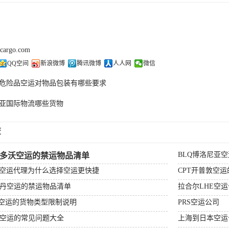
kcargo.com
QQ空间
新浪微博
腾讯微博
人人网
微信
危险品空运对物品包装有哪些要求
亚国际物流哪些货物
荐
BLQ博洛尼亚
杰多沃空运的禁运物品清单
场空运代理为什么选择空运更快捷
CPT开普敦空
特丹空运的禁运物品清单
拉合尔LHE空
顿空运的货物类型限制说明
PRS空运公司
比空运的常见问题大全
上海到日本空运