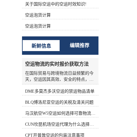
关于国际空运中的空运时效知识!
根据不同的功能进行分类 (1)航空主
运单（Master Air Waybill ，MAWB）
空运泡货计算
签发的航空运单称为主运单。 (2)航
空分运单（House Air Waybill ，
空运泡货计算
HAWB） 在办理集中托运业务时，向
发货人签发运单。三、航空货运单的
构成 中国国际航空货运单由一式十二
编辑推荐
新鲜信息
联组成，包括三联原件、六联副本和
三联额外副本。 如下表所示： 填写
航空货运单的责任 根据《华沙公
空运物流的实时报价获取方法
约》、《海牙议定书》和承运人的运
输条件，承运人的运输条件为托运人
在国际贸易与跨境物流日益频繁的今
准备航空货运单。 根据《华沙公约》
天，空运因其高效、安全的特点，成
第六条第(1)款和第(5)款，航空货运单
为许多企业优先选择的运输方式。然
由托运人填写。承运人按托运人要求
DME多莫杰多沃空运的禁运物品清单
而，空运物流的报价并非一成不变，
填写航空货运单的，视为代替客户填
受燃油价格、航线运力、季节因素、
BLQ博洛尼亚空运的关税及清关问题
写。 这表明托运人应对货运单上填写
货物种类等多种变量影响，价格波动
的内容的正确性和完整性负责。托运
频繁。对于货主和物流从业者来说，
马汉航空W5空运如何选择可靠物流公司
人对货运单上填写的内容不准确、不
如何准确、高效地获取实时报价，是
完整造成的损失负责。 在航空货运业
控制成本、优化供应链的关键环节。
CUN坎昆机场空运代理为什么选择空运更快捷
务运营中，各承运的大量货物由其人
本文将从实际业务角度出发，系统梳
收运，部分特殊货物由直接收运。托
理空运物流实时报价的获取方法，帮
CPT开普敦空运的包装注意事项