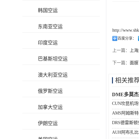
韩国空运
东南亚空运
http://www.sh
百度分享：
印度空运
上一篇：
上海
巴基斯坦空运
下一篇：
面膜
澳大利亚空运
相关推
俄罗斯空运
DME多莫
CUN坎昆机
加拿大空运
AMS阿姆斯
DRS德雷斯
伊朗空运
AUH阿布扎