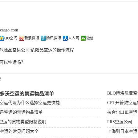
kcargo.com
QQ空间
新浪微博
腾讯微博
人人网
微信
危险品空运公司:危险品空运的操作流程
可以空运吗？
荐
BLQ博洛尼亚
杰多沃空运的禁运物品清单
场空运代理为什么选择空运更快捷
CPT开普敦空
特丹空运的禁运物品清单
拉合尔LHE空
顿空运的货物类型限制说明
PRS空运公司
比空运的常见问题大全
上海到日本空运