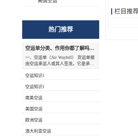
美国空运
栏目推
热门推荐
空运单分类、作用你都了解吗？空运单干货讲解
一、空运单（Air Waybill） 货运单据
由空运承运人或其人签发。它是承运
人收到货物的收据，也是托运人与承
空运知识1
运人之间的运输合同，但没有物权凭
证的性质，因此空运单不能转让。
空运知识1
二、航空货运单分类 1.按无承运人名
称分类 航空货运单有两种 (1)货运单
南美空运
（Airline Air Waybill） 印有出票
（issue carrier）航空货运单的名称和
美国空运
标志(航徽、代码等)。.这种空运单代
表的身份。 (2)中性货运单（Neutral
欧洲空运
Air Waybill） 承运人名称和标志的货
澳大利亚空运
运单未提前打印在运单上。这种空运
单不代表任何，而是中立货运单。 2.