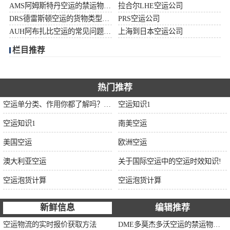
AMS阿姆斯特丹空运的禁运物品清单
拉合尔LHE空运公司
加拿大空运
DRS德雷斯顿空运的货物类型限制说明
PRS空运公司
AUH阿布扎比空运的常见问题大全
上海到日本空运公司
伊朗空运
栏目推荐
美国空运
欧洲空运
热门推荐
空运单分类、作用你都了解吗？空运单干货讲解
空运知识1
中东空运
空运知识1
南美空运
非洲空运
美国空运
欧洲空运
南美空运
澳大利亚空运
关于国际空运中的空运时效知识!
空运泡货计算
空运泡货计算
新鲜信息
编辑推荐
空运物流的实时报价获取方法
DME多莫杰多沃空运的禁运物品清单