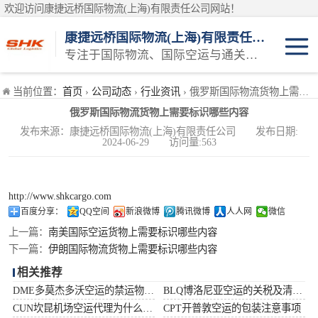
欢迎访问康捷远桥国际物流(上海)有限责任公司网站！
康捷远桥国际物流(上海)有限责任公司
专注于国际物流、国际空运与通关一体化一站式物流服务商
日本空运
当前位置：
首页
›
公司动态
›
行业资讯
› 俄罗斯国际物流货物上需要标识哪些内容
俄罗斯国际物流货物上需要标识哪些内容
韩国空运
发布来源：康捷远桥国际物流(上海)有限责任公司 发布日期:
2024-06-29 访问量:563
东南亚空运
印度空运
http://www.shkcargo.com
百度分享：
QQ空间
新浪微博
腾讯微博
人人网
微信
巴基斯坦空运
上一篇：
南美国际空运货物上需要标识哪些内容
下一篇：
伊朗国际物流货物上需要标识哪些内容
澳大利亚空运
相关推荐
DME多莫杰多沃空运的禁运物品清单
BLQ博洛尼亚空运的关税及清关问题
俄罗斯空运
CUN坎昆机场空运代理为什么选择空运更快捷
CPT开普敦空运的包装注意事项