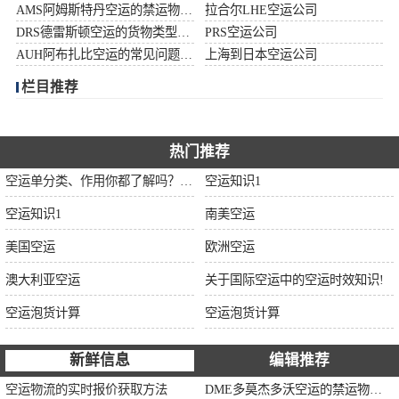
AMS阿姆斯特丹空运的禁运物品清单
拉合尔LHE空运公司
加拿大空运
DRS德雷斯顿空运的货物类型限制说明
PRS空运公司
AUH阿布扎比空运的常见问题大全
上海到日本空运公司
伊朗空运
栏目推荐
美国空运
欧洲空运
热门推荐
空运单分类、作用你都了解吗？空运单干货讲解
空运知识1
中东空运
空运知识1
南美空运
非洲空运
美国空运
欧洲空运
南美空运
澳大利亚空运
关于国际空运中的空运时效知识!
空运泡货计算
空运泡货计算
新鲜信息
编辑推荐
空运物流的实时报价获取方法
DME多莫杰多沃空运的禁运物品清单