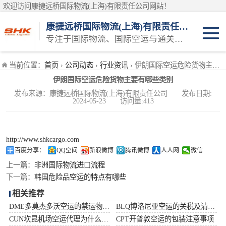
欢迎访问康捷远桥国际物流(上海)有限责任公司网站！
康捷远桥国际物流(上海)有限责任公司
专注于国际物流、国际空运与通关一体化一站式物流服务商
日本空运
当前位置：
首页
›
公司动态
›
行业资讯
› 伊朗国际空运危险货物主要有哪些类别
伊朗国际空运危险货物主要有哪些类别
韩国空运
发布来源：康捷远桥国际物流(上海)有限责任公司 发布日期:
2024-05-23 访问量:413
东南亚空运
印度空运
http://www.shkcargo.com
百度分享：
QQ空间
新浪微博
腾讯微博
人人网
微信
巴基斯坦空运
上一篇：
非洲国际物流进口流程
下一篇：
韩国危险品空运的特点有哪些
澳大利亚空运
相关推荐
DME多莫杰多沃空运的禁运物品清单
BLQ博洛尼亚空运的关税及清关问题
俄罗斯空运
CUN坎昆机场空运代理为什么选择空运更快捷
CPT开普敦空运的包装注意事项