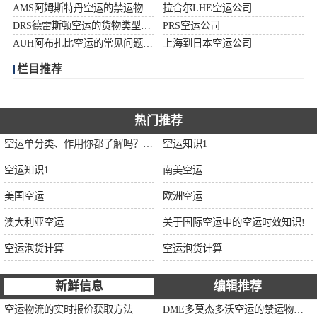
AMS阿姆斯特丹空运的禁运物品清单
拉合尔LHE空运公司
加拿大空运
DRS德雷斯顿空运的货物类型限制说明
PRS空运公司
AUH阿布扎比空运的常见问题大全
上海到日本空运公司
伊朗空运
栏目推荐
美国空运
欧洲空运
热门推荐
空运单分类、作用你都了解吗？空运单干货讲解
空运知识1
中东空运
空运知识1
南美空运
非洲空运
美国空运
欧洲空运
南美空运
澳大利亚空运
关于国际空运中的空运时效知识!
空运泡货计算
空运泡货计算
新鲜信息
编辑推荐
空运物流的实时报价获取方法
DME多莫杰多沃空运的禁运物品清单