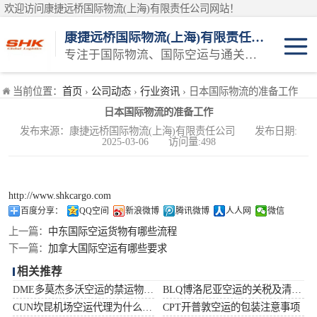
欢迎访问康捷远桥国际物流(上海)有限责任公司网站！
康捷远桥国际物流(上海)有限责任公司
专注于国际物流、国际空运与通关一体化一站式物流服务商
日本空运
当前位置：
首页
›
公司动态
›
行业资讯
› 日本国际物流的准备工作
日本国际物流的准备工作
韩国空运
发布来源：康捷远桥国际物流(上海)有限责任公司 发布日期:
2025-03-06 访问量:498
东南亚空运
印度空运
http://www.shkcargo.com
百度分享：
QQ空间
新浪微博
腾讯微博
人人网
微信
巴基斯坦空运
上一篇：
中东国际空运货物有哪些流程
下一篇：
加拿大国际空运有哪些要求
澳大利亚空运
相关推荐
DME多莫杰多沃空运的禁运物品清单
BLQ博洛尼亚空运的关税及清关问题
俄罗斯空运
CUN坎昆机场空运代理为什么选择空运更快捷
CPT开普敦空运的包装注意事项