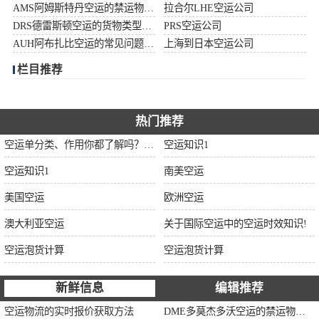
AMS阿姆斯特丹空运的禁运物品清单
拉合尔LHE空运公司
加拿大空运
DRS德雷斯顿空运的货物类型限制说明
PRS空运公司
AUH阿布扎比空运的常见问题大全
上海到日本空运公司
伊朗空运
栏目推荐
美国空运
欧洲空运
热门推荐
空运单分类、作用你都了解吗？空运单干货讲解
空运知识1
中东空运
空运知识1
南美空运
非洲空运
美国空运
欧洲空运
南美空运
澳大利亚空运
关于国际空运中的空运时效知识!
空运泡货计算
空运泡货计算
新鲜信息
编辑推荐
空运物流的实时报价获取方法
DME多莫杰多沃空运的禁运物品清单