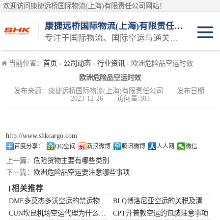
欢迎访问康捷远桥国际物流(上海)有限责任公司网站！
康捷远桥国际物流(上海)有限责任公司
专注于国际物流、国际空运与通关一体化一站式物流服务商
日本空运
当前位置：
首页
›
公司动态
›
行业资讯
› 欧洲危险品空运时效
欧洲危险品空运时效
韩国空运
发布来源：康捷远桥国际物流(上海)有限责任公司 发布日期:
2023-12-26 访问量:383
东南亚空运
印度空运
http://www.shkcargo.com
百度分享：
QQ空间
新浪微博
腾讯微博
人人网
微信
巴基斯坦空运
上一篇：
危险货物主要有哪些类别
下一篇：
欧洲危险品空运要注意哪些事项
澳大利亚空运
相关推荐
DME多莫杰多沃空运的禁运物品清单
BLQ博洛尼亚空运的关税及清关问题
俄罗斯空运
CUN坎昆机场空运代理为什么选择空运更快捷
CPT开普敦空运的包装注意事项