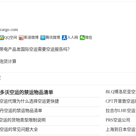
kcargo.com
QQ空间
新浪微博
腾讯微博
人人网
微信
带电产品发国际空运需要空运报告吗？
泡货计算
荐
BLQ博洛尼亚
杰多沃空运的禁运物品清单
场空运代理为什么选择空运更快捷
CPT开普敦空
特丹空运的禁运物品清单
拉合尔LHE空
顿空运的货物类型限制说明
PRS空运公司
比空运的常见问题大全
上海到日本空运