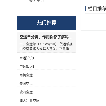
美国空运
栏目推
热门推荐
空运单分类、作用你都了解吗？空运单干货讲解
一、空运单（Air Waybill） 货运单据
由空运承运人或其人签发。它是承运
人收到货物的收据，也是托运人与承
空运知识1
运人之间的运输合同，但没有物权凭
证的性质，因此空运单不能转让。
空运知识1
二、航空货运单分类 1.按无承运人名
称分类 航空货运单有两种 (1)货运单
南美空运
（Airline Air Waybill） 印有出票
（issue carrier）航空货运单的名称和
美国空运
标志(航徽、代码等)。.这种空运单代
表的身份。 (2)中性货运单（Neutral
欧洲空运
Air Waybill） 承运人名称和标志的货
澳大利亚空运
运单未提前打印在运单上。这种空运
单不代表任何，而是中立货运单。 2.