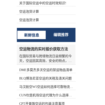
关于国际空运中的空运时效知识!
根据不同的功能进行分类 (1)航空主
运单（Master Air Waybill ，MAWB）
空运泡货计算
签发的航空运单称为主运单。 (2)航
空分运单（House Air Waybill ，
空运泡货计算
HAWB） 在办理集中托运业务时，向
发货人签发运单。三、航空货运单的
构成 中国国际航空货运单由一式十二
编辑推荐
新鲜信息
联组成，包括三联原件、六联副本和
三联额外副本。 如下表所示： 填写
航空货运单的责任 根据《华沙公
空运物流的实时报价获取方法
约》、《海牙议定书》和承运人的运
输条件，承运人的运输条件为托运人
在国际贸易与跨境物流日益频繁的今
准备航空货运单。 根据《华沙公约》
天，空运因其高效、安全的特点，成
第六条第(1)款和第(5)款，航空货运单
为许多企业优先选择的运输方式。然
由托运人填写。承运人按托运人要求
DME多莫杰多沃空运的禁运物品清单
而，空运物流的报价并非一成不变，
填写航空货运单的，视为代替客户填
受燃油价格、航线运力、季节因素、
BLQ博洛尼亚空运的关税及清关问题
写。 这表明托运人应对货运单上填写
货物种类等多种变量影响，价格波动
的内容的正确性和完整性负责。托运
频繁。对于货主和物流从业者来说，
马汉航空W5空运如何选择可靠物流公司
人对货运单上填写的内容不准确、不
如何准确、高效地获取实时报价，是
完整造成的损失负责。 在航空货运业
控制成本、优化供应链的关键环节。
CUN坎昆机场空运代理为什么选择空运更快捷
务运营中，各承运的大量货物由其人
本文将从实际业务角度出发，系统梳
收运，部分特殊货物由直接收运。托
理空运物流实时报价的获取方法，帮
CPT开普敦空运的包装注意事项