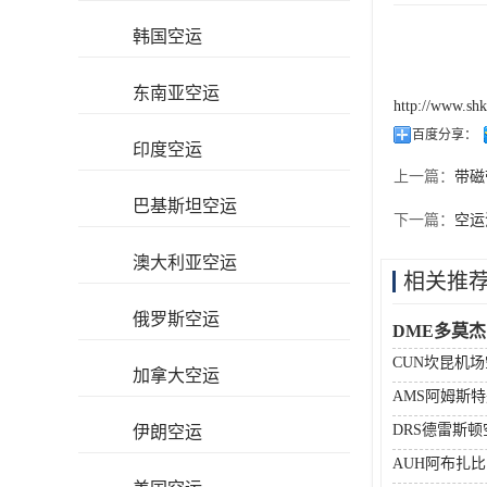
韩国空运
东南亚空运
http://www.sh
百度分享：
印度空运
上一篇：
带磁
巴基斯坦空运
下一篇：
空运
澳大利亚空运
相关推
俄罗斯空运
DME多莫
CUN坎昆机
加拿大空运
AMS阿姆斯
DRS德雷斯
伊朗空运
AUH阿布扎