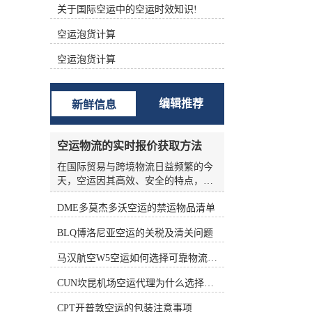
关于国际空运中的空运时效知识!
根据不同的功能进行分类 (1)航空主
运单（Master Air Waybill ，MAWB）
空运泡货计算
签发的航空运单称为主运单。 (2)航
空分运单（House Air Waybill ，
空运泡货计算
HAWB） 在办理集中托运业务时，向
发货人签发运单。三、航空货运单的
构成 中国国际航空货运单由一式十二
编辑推荐
新鲜信息
联组成，包括三联原件、六联副本和
三联额外副本。 如下表所示： 填写
航空货运单的责任 根据《华沙公
空运物流的实时报价获取方法
约》、《海牙议定书》和承运人的运
输条件，承运人的运输条件为托运人
在国际贸易与跨境物流日益频繁的今
准备航空货运单。 根据《华沙公约》
天，空运因其高效、安全的特点，成
第六条第(1)款和第(5)款，航空货运单
为许多企业优先选择的运输方式。然
由托运人填写。承运人按托运人要求
DME多莫杰多沃空运的禁运物品清单
而，空运物流的报价并非一成不变，
填写航空货运单的，视为代替客户填
受燃油价格、航线运力、季节因素、
BLQ博洛尼亚空运的关税及清关问题
写。 这表明托运人应对货运单上填写
货物种类等多种变量影响，价格波动
的内容的正确性和完整性负责。托运
频繁。对于货主和物流从业者来说，
马汉航空W5空运如何选择可靠物流公司
人对货运单上填写的内容不准确、不
如何准确、高效地获取实时报价，是
完整造成的损失负责。 在航空货运业
控制成本、优化供应链的关键环节。
CUN坎昆机场空运代理为什么选择空运更快捷
务运营中，各承运的大量货物由其人
本文将从实际业务角度出发，系统梳
收运，部分特殊货物由直接收运。托
理空运物流实时报价的获取方法，帮
CPT开普敦空运的包装注意事项