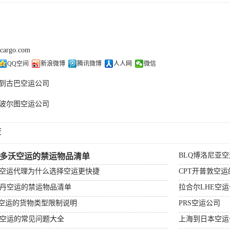
kcargo.com
QQ空间
新浪微博
腾讯微博
人人网
微信
到古巴空运公司
O波尔图空运公司
荐
BLQ博洛尼亚
杰多沃空运的禁运物品清单
场空运代理为什么选择空运更快捷
CPT开普敦空
特丹空运的禁运物品清单
拉合尔LHE空
顿空运的货物类型限制说明
PRS空运公司
比空运的常见问题大全
上海到日本空运