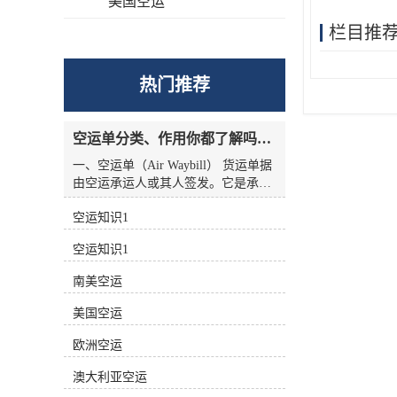
美国空运
栏目推
热门推荐
空运单分类、作用你都了解吗？空运单干货讲解
一、空运单（Air Waybill） 货运单据
由空运承运人或其人签发。它是承运
人收到货物的收据，也是托运人与承
空运知识1
运人之间的运输合同，但没有物权凭
证的性质，因此空运单不能转让。
空运知识1
二、航空货运单分类 1.按无承运人名
称分类 航空货运单有两种 (1)货运单
南美空运
（Airline Air Waybill） 印有出票
（issue carrier）航空货运单的名称和
美国空运
标志(航徽、代码等)。.这种空运单代
表的身份。 (2)中性货运单（Neutral
欧洲空运
Air Waybill） 承运人名称和标志的货
澳大利亚空运
运单未提前打印在运单上。这种空运
单不代表任何，而是中立货运单。 2.