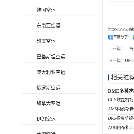
韩国空运
东南亚空运
http://www.sh
百度分享：
印度空运
上一篇：
上海
巴基斯坦空运
下一篇：
OP
澳大利亚空运
相关推
俄罗斯空运
DME多莫
CUN坎昆机
加拿大空运
AMS阿姆斯
DRS德雷斯
伊朗空运
AUH阿布扎