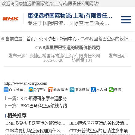
欢迎访问康捷远桥国际物流(上海)有限责任公司网站！
康捷远桥国际物流(上海)有限责任公司
专注于国际物流、国际空运与通关一体化一站式物流服务商
日本空运
当前位置：
首页
›
公司动态
›
新闻中心
› CWB库里蒂巴空运的较新价格趋势
CWB库里蒂巴空运的较新价格趋势
韩国空运
发布来源：康捷远桥国际物流(上海)有限责任公司 发布日期:
2026-05-26 访问量:104
东南亚空运
印度空运
http://www.shkcargo.com
百度分享：
QQ空间
新浪微博
腾讯微博
人人网
微信
巴基斯坦空运
上一篇：
STO斯德哥尔摩空运服务
下一篇：
BKO巴马科空运航线专线
澳大利亚空运
相关推荐
DME多莫杰多沃空运的禁运物品清单
BLQ博洛尼亚空运的关税及清关问题
俄罗斯空运
CUN坎昆机场空运代理为什么选择空运更快捷
CPT开普敦空运的包装注意事项