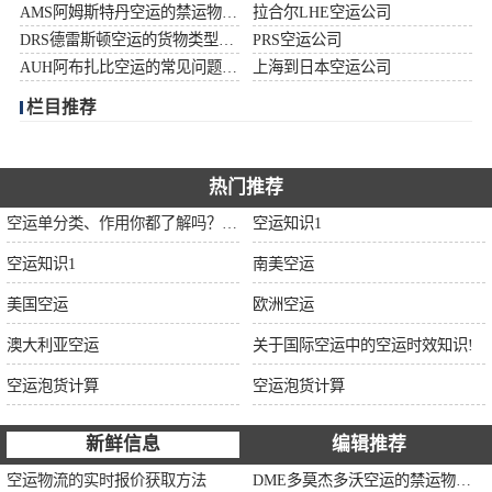
AMS阿姆斯特丹空运的禁运物品清单
拉合尔LHE空运公司
加拿大空运
DRS德雷斯顿空运的货物类型限制说明
PRS空运公司
AUH阿布扎比空运的常见问题大全
上海到日本空运公司
伊朗空运
栏目推荐
美国空运
欧洲空运
热门推荐
空运单分类、作用你都了解吗？空运单干货讲解
空运知识1
中东空运
空运知识1
南美空运
非洲空运
美国空运
欧洲空运
南美空运
澳大利亚空运
关于国际空运中的空运时效知识!
空运泡货计算
空运泡货计算
新鲜信息
编辑推荐
空运物流的实时报价获取方法
DME多莫杰多沃空运的禁运物品清单