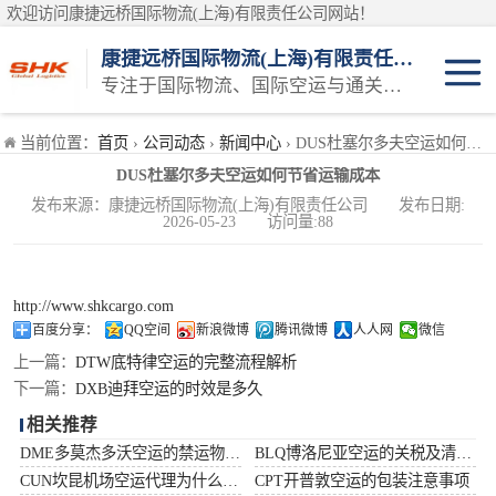
欢迎访问康捷远桥国际物流(上海)有限责任公司网站！
康捷远桥国际物流(上海)有限责任公司
专注于国际物流、国际空运与通关一体化一站式物流服务商
日本空运
当前位置：
首页
›
公司动态
›
新闻中心
› DUS杜塞尔多夫空运如何节省运输成本
DUS杜塞尔多夫空运如何节省运输成本
韩国空运
发布来源：康捷远桥国际物流(上海)有限责任公司 发布日期:
2026-05-23 访问量:88
东南亚空运
印度空运
http://www.shkcargo.com
百度分享：
QQ空间
新浪微博
腾讯微博
人人网
微信
巴基斯坦空运
上一篇：
DTW底特律空运的完整流程解析
下一篇：
DXB迪拜空运的时效是多久
澳大利亚空运
相关推荐
DME多莫杰多沃空运的禁运物品清单
BLQ博洛尼亚空运的关税及清关问题
俄罗斯空运
CUN坎昆机场空运代理为什么选择空运更快捷
CPT开普敦空运的包装注意事项