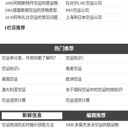
AMS阿姆斯特丹空运的禁运物品清单
拉合尔LHE空运公司
加拿大空运
DRS德雷斯顿空运的货物类型限制说明
PRS空运公司
AUH阿布扎比空运的常见问题大全
上海到日本空运公司
伊朗空运
栏目推荐
美国空运
欧洲空运
热门推荐
空运单分类、作用你都了解吗？空运单干货讲解
空运知识1
中东空运
空运知识1
南美空运
非洲空运
美国空运
欧洲空运
南美空运
澳大利亚空运
关于国际空运中的空运时效知识!
空运泡货计算
空运泡货计算
新鲜信息
编辑推荐
空运物流的实时报价获取方法
DME多莫杰多沃空运的禁运物品清单