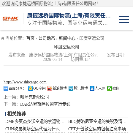
欢迎访问康捷远桥国际物流(上海)有限责任公司网站！
康捷远桥国际物流(上海)有限责任公司
专注于国际物流、国际空运与通关一体化一站式物流服务商
日本空运
当前位置：
首页
›
公司动态
›
新闻中心
› 印度空运公司
印度空运公司
韩国空运
发布来源：康捷远桥国际物流(上海)有限责任公司 发布日期:
2026-05-14 访问量:134
东南亚空运
印度空运
http://www.shkcargo.com
百度分享：
QQ空间
新浪微博
腾讯微博
人人网
微信
巴基斯坦空运
上一篇：
哈萨克斯坦公司
下一篇：
DAR达累斯萨拉姆空运专线
澳大利亚空运
相关推荐
DME多莫杰多沃空运的禁运物品清单
BLQ博洛尼亚空运的关税及清关问题
俄罗斯空运
CUN坎昆机场空运代理为什么选择空运更快捷
CPT开普敦空运的包装注意事项