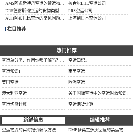
AMS阿姆斯特丹空运的禁运物品清单
拉合尔LHE空运公司
加拿大空运
DRS德雷斯顿空运的货物类型限制说明
PRS空运公司
AUH阿布扎比空运的常见问题大全
上海到日本空运公司
伊朗空运
栏目推荐
美国空运
欧洲空运
热门推荐
空运单分类、作用你都了解吗？空运单干货讲解
空运知识1
中东空运
空运知识1
南美空运
非洲空运
美国空运
欧洲空运
南美空运
澳大利亚空运
关于国际空运中的空运时效知识!
空运泡货计算
空运泡货计算
新鲜信息
编辑推荐
空运物流的实时报价获取方法
DME多莫杰多沃空运的禁运物品清单