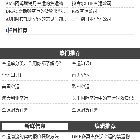
AMS阿姆斯特丹空运的禁运物品清单
拉合尔LHE空运公司
加拿大空运
DRS德雷斯顿空运的货物类型限制说明
PRS空运公司
AUH阿布扎比空运的常见问题大全
上海到日本空运公司
伊朗空运
栏目推荐
美国空运
欧洲空运
热门推荐
空运单分类、作用你都了解吗？空运单干货讲解
空运知识1
中东空运
空运知识1
南美空运
非洲空运
美国空运
欧洲空运
南美空运
澳大利亚空运
关于国际空运中的空运时效知识!
空运泡货计算
空运泡货计算
新鲜信息
编辑推荐
空运物流的实时报价获取方法
DME多莫杰多沃空运的禁运物品清单