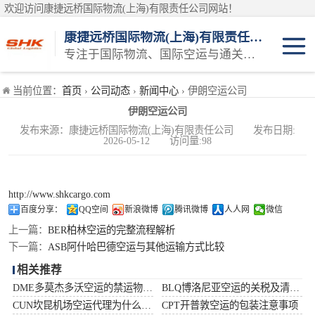
欢迎访问康捷远桥国际物流(上海)有限责任公司网站！
康捷远桥国际物流(上海)有限责任公司
专注于国际物流、国际空运与通关一体化一站式物流服务商
日本空运
当前位置：
首页
›
公司动态
›
新闻中心
› 伊朗空运公司
伊朗空运公司
韩国空运
发布来源：康捷远桥国际物流(上海)有限责任公司 发布日期:
2026-05-12 访问量:98
东南亚空运
印度空运
http://www.shkcargo.com
百度分享：
QQ空间
新浪微博
腾讯微博
人人网
微信
巴基斯坦空运
上一篇：
BER柏林空运的完整流程解析
下一篇：
ASB阿什哈巴德空运与其他运输方式比较
澳大利亚空运
相关推荐
DME多莫杰多沃空运的禁运物品清单
BLQ博洛尼亚空运的关税及清关问题
俄罗斯空运
CUN坎昆机场空运代理为什么选择空运更快捷
CPT开普敦空运的包装注意事项