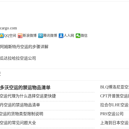
kcargo.com
QQ空间
新浪微博
腾讯微博
人人网
微信
S阿姆斯特丹空运的步骤详解
L瓜达拉哈拉空运公司
荐
BLQ博洛尼亚
杰多沃空运的禁运物品清单
场空运代理为什么选择空运更快捷
CPT开普敦空
特丹空运的禁运物品清单
拉合尔LHE空
顿空运的货物类型限制说明
PRS空运公司
比空运的常见问题大全
上海到日本空运