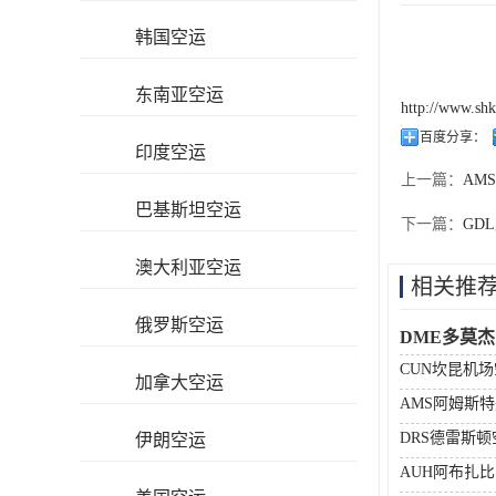
韩国空运
东南亚空运
http://www.sh
百度分享：
印度空运
上一篇：
AM
巴基斯坦空运
下一篇：
GD
澳大利亚空运
相关推
俄罗斯空运
DME多莫
CUN坎昆机
加拿大空运
AMS阿姆斯
DRS德雷斯
伊朗空运
AUH阿布扎