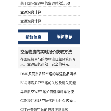
关于国际空运中的空运时效知识!
根据不同的功能进行分类 (1)航空主
运单（Master Air Waybill ，MAWB）
空运泡货计算
签发的航空运单称为主运单。 (2)航
空分运单（House Air Waybill ，
空运泡货计算
HAWB） 在办理集中托运业务时，向
发货人签发运单。三、航空货运单的
构成 中国国际航空货运单由一式十二
编辑推荐
新鲜信息
联组成，包括三联原件、六联副本和
三联额外副本。 如下表所示： 填写
航空货运单的责任 根据《华沙公
空运物流的实时报价获取方法
约》、《海牙议定书》和承运人的运
输条件，承运人的运输条件为托运人
在国际贸易与跨境物流日益频繁的今
准备航空货运单。 根据《华沙公约》
天，空运因其高效、安全的特点，成
第六条第(1)款和第(5)款，航空货运单
为许多企业优先选择的运输方式。然
由托运人填写。承运人按托运人要求
DME多莫杰多沃空运的禁运物品清单
而，空运物流的报价并非一成不变，
填写航空货运单的，视为代替客户填
受燃油价格、航线运力、季节因素、
BLQ博洛尼亚空运的关税及清关问题
写。 这表明托运人应对货运单上填写
货物种类等多种变量影响，价格波动
的内容的正确性和完整性负责。托运
频繁。对于货主和物流从业者来说，
马汉航空W5空运如何选择可靠物流公司
人对货运单上填写的内容不准确、不
如何准确、高效地获取实时报价，是
完整造成的损失负责。 在航空货运业
控制成本、优化供应链的关键环节。
CUN坎昆机场空运代理为什么选择空运更快捷
务运营中，各承运的大量货物由其人
本文将从实际业务角度出发，系统梳
收运，部分特殊货物由直接收运。托
理空运物流实时报价的获取方法，帮
CPT开普敦空运的包装注意事项