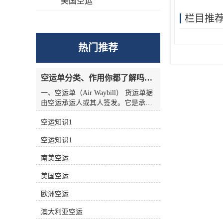
美国空运
栏目推
热门推荐
空运单分类、作用你都了解吗？空运单干货讲解
一、空运单（Air Waybill） 货运单据
由空运承运人或其人签发。它是承运
人收到货物的收据，也是托运人与承
空运知识1
运人之间的运输合同，但没有物权凭
证的性质，因此空运单不能转让。
空运知识1
二、航空货运单分类 1.按无承运人名
称分类 航空货运单有两种 (1)货运单
南美空运
（Airline Air Waybill） 印有出票
（issue carrier）航空货运单的名称和
美国空运
标志(航徽、代码等)。.这种空运单代
表的身份。 (2)中性货运单（Neutral
欧洲空运
Air Waybill） 承运人名称和标志的货
澳大利亚空运
运单未提前打印在运单上。这种空运
单不代表任何，而是中立货运单。 2.