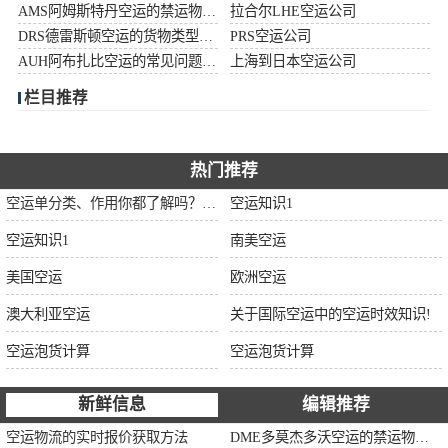
AMS阿姆斯特丹空运的禁运物品清单
拉合尔LHE空运公司
加拿大空运
DRS德雷斯顿空运的货物类型限制说明
PRS空运公司
AUH阿布扎比空运的常见问题大全
上海到日本空运公司
伊朗空运
栏目推荐
美国空运
欧洲空运
热门推荐
空运单分类、作用你都了解吗？空运单干货讲解
空运知识1
中东空运
空运知识1
南美空运
非洲空运
美国空运
欧洲空运
南美空运
澳大利亚空运
关于国际空运中的空运时效知识!
空运泡货计算
空运泡货计算
新鲜信息
编辑推荐
空运物流的实时报价获取方法
DME多莫杰多沃空运的禁运物品清单