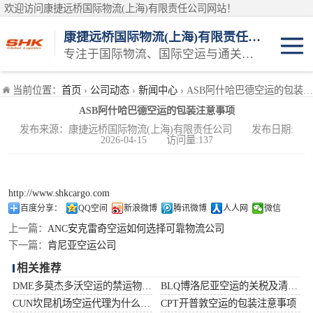
欢迎访问康捷远桥国际物流(上海)有限责任公司网站！
康捷远桥国际物流(上海)有限责任公司
专注于国际物流、国际空运与通关一体化一站式物流服务商
日本空运
当前位置：
首页
›
公司动态
›
新闻中心
› ASB阿什哈巴德空运的包装注意事项
ASB阿什哈巴德空运的包装注意事项
韩国空运
发布来源：康捷远桥国际物流(上海)有限责任公司 发布日期:
2026-04-15 访问量:137
东南亚空运
印度空运
http://www.shkcargo.com
百度分享：
QQ空间
新浪微博
腾讯微博
人人网
微信
巴基斯坦空运
上一篇：
ANC安克雷奇空运如何选择可靠物流公司
下一篇：
肯尼亚空运公司
澳大利亚空运
相关推荐
DME多莫杰多沃空运的禁运物品清单
BLQ博洛尼亚空运的关税及清关问题
俄罗斯空运
CUN坎昆机场空运代理为什么选择空运更快捷
CPT开普敦空运的包装注意事项