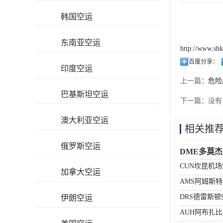
韩国空运
东南亚空运
http://www.sh
百度分享：
印度空运
上一篇：
危险
巴基斯坦空运
下一篇：
没有
澳大利亚空运
相关推
俄罗斯空运
DME多莫
CUN坎昆机
加拿大空运
AMS阿姆斯
DRS德雷斯
伊朗空运
AUH阿布扎