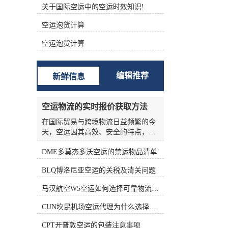
关于国际空运中的空运时效知识!
根据不同的功能进行分类 (1)航空主
运单（Master Air Waybill ，MAWB）
空运泡货计算
签发的航空运单称为主运单。 (2)航
空分运单（House Air Waybill ，
空运泡货计算
HAWB） 在办理集中托运业务时，向
发货人签发运单。三、航空货运单的
构成 中国国际航空货运单由一式十二
编辑推荐
新鲜信息
联组成，包括三联原件、六联副本和
三联额外副本。 如下表所示： 填写
航空货运单的责任 根据《华沙公
空运物流的实时报价获取方法
约》、《海牙议定书》和承运人的运
输条件，承运人的运输条件为托运人
在国际贸易与跨境物流日益频繁的今
准备航空货运单。 根据《华沙公约》
天，空运因其高效、安全的特点，成
第六条第(1)款和第(5)款，航空货运单
为许多企业优先选择的运输方式。然
由托运人填写。承运人按托运人要求
DME多莫杰多沃空运的禁运物品清单
而，空运物流的报价并非一成不变，
填写航空货运单的，视为代替客户填
受燃油价格、航线运力、季节因素、
BLQ博洛尼亚空运的关税及清关问题
写。 这表明托运人应对货运单上填写
货物种类等多种变量影响，价格波动
的内容的正确性和完整性负责。托运
频繁。对于货主和物流从业者来说，
马汉航空W5空运如何选择可靠物流公司
人对货运单上填写的内容不准确、不
如何准确、高效地获取实时报价，是
完整造成的损失负责。 在航空货运业
控制成本、优化供应链的关键环节。
CUN坎昆机场空运代理为什么选择空运更快捷
务运营中，各承运的大量货物由其人
本文将从实际业务角度出发，系统梳
收运，部分特殊货物由直接收运。托
理空运物流实时报价的获取方法，帮
CPT开普敦空运的包装注意事项