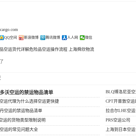
kcargo.com
QQ空间
新浪微博
腾讯微博
人人网
微信
品空运货代详解危险品空运操作流程 上海舜欣物流
了
荐
BLQ博洛尼亚
杰多沃空运的禁运物品清单
场空运代理为什么选择空运更快捷
CPT开普敦空
特丹空运的禁运物品清单
拉合尔LHE空
顿空运的货物类型限制说明
PRS空运公司
比空运的常见问题大全
上海到日本空运