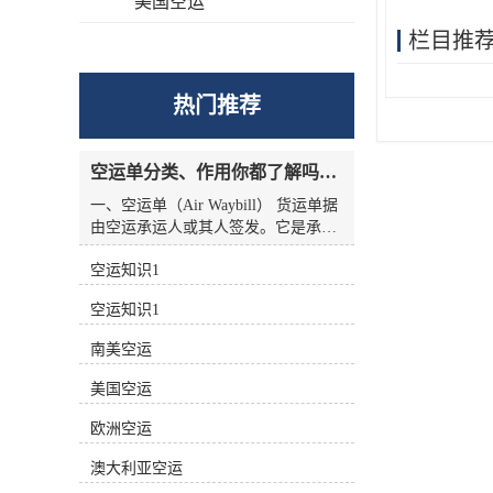
美国空运
栏目推
热门推荐
空运单分类、作用你都了解吗？空运单干货讲解
一、空运单（Air Waybill） 货运单据
由空运承运人或其人签发。它是承运
人收到货物的收据，也是托运人与承
空运知识1
运人之间的运输合同，但没有物权凭
证的性质，因此空运单不能转让。
空运知识1
二、航空货运单分类 1.按无承运人名
称分类 航空货运单有两种 (1)货运单
南美空运
（Airline Air Waybill） 印有出票
（issue carrier）航空货运单的名称和
美国空运
标志(航徽、代码等)。.这种空运单代
表的身份。 (2)中性货运单（Neutral
欧洲空运
Air Waybill） 承运人名称和标志的货
澳大利亚空运
运单未提前打印在运单上。这种空运
单不代表任何，而是中立货运单。 2.