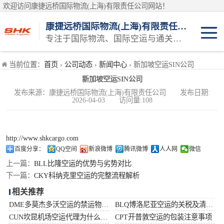
欢迎访问康捷远桥国际物流(上海)有限责任公司网站！
康捷远桥国际物流(上海)有限责任公司
专注于国际物流、国际空运与通关一体化一站式物流服务商
日本空运
当前位置：
首页
›
公司动态
›
新闻中心
› 新加坡空运SIN公司
新加坡空运SIN公司
韩国空运
发布来源：康捷远桥国际物流(上海)有限责任公司 发布日期:
2026-04-03 访问量:108
东南亚空运
印度空运
http://www.shkcargo.com
百度分享：
QQ空间
新浪微博
腾讯微博
人人网
微信
巴基斯坦空运
上一篇：
BLL比隆空运的优势与劣势对比
下一篇：
CKY科纳克里空运的完整流程解析
澳大利亚空运
相关推荐
DME多莫杰多沃空运的禁运物品清单
BLQ博洛尼亚空运的关税及清关问题
俄罗斯空运
CUN坎昆机场空运代理为什么选择空运更快捷
CPT开普敦空运的包装注意事项