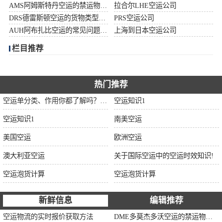
AMS阿姆斯特丹空运的禁运物品清单
拉合尔LHE空运公司
加拿大空运
DRS德雷斯顿空运的货物类型限制说明
PRS空运公司
AUH阿布扎比空运的常见问题大全
上海到日本空运公司
伊朗空运
栏目推荐
美国空运
欧洲空运
热门推荐
空运单分类、作用你都了解吗？空运单干货讲解
空运知识1
中东空运
空运知识1
南美空运
非洲空运
美国空运
欧洲空运
南美空运
澳大利亚空运
关于国际空运中的空运时效知识!
空运泡货计算
空运泡货计算
新鲜信息
编辑推荐
空运物流的实时报价获取方法
DME多莫杰多沃空运的禁运物品清单