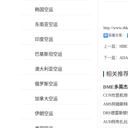
韩国空运
东南亚空运
http://www.sh
百度分享：
印度空运
上一篇：
HB
巴基斯坦空运
下一篇：
AD
澳大利亚空运
相关推
俄罗斯空运
DME多莫
CUN坎昆机
加拿大空运
AMS阿姆斯
DRS德雷斯
伊朗空运
AUH阿布扎