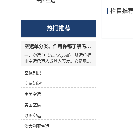
美国空运
栏目推
热门推荐
空运单分类、作用你都了解吗？空运单干货讲解
一、空运单（Air Waybill） 货运单据
由空运承运人或其人签发。它是承运
人收到货物的收据，也是托运人与承
空运知识1
运人之间的运输合同，但没有物权凭
证的性质，因此空运单不能转让。
空运知识1
二、航空货运单分类 1.按无承运人名
称分类 航空货运单有两种 (1)货运单
南美空运
（Airline Air Waybill） 印有出票
（issue carrier）航空货运单的名称和
美国空运
标志(航徽、代码等)。.这种空运单代
表的身份。 (2)中性货运单（Neutral
欧洲空运
Air Waybill） 承运人名称和标志的货
澳大利亚空运
运单未提前打印在运单上。这种空运
单不代表任何，而是中立货运单。 2.