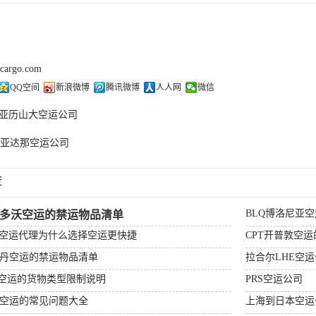
kcargo.com
QQ空间
新浪微博
腾讯微博
人人网
微信
E亚历山大空运公司
A亚达那空运公司
荐
BLQ博洛尼亚
杰多沃空运的禁运物品清单
场空运代理为什么选择空运更快捷
CPT开普敦空
特丹空运的禁运物品清单
拉合尔LHE空
顿空运的货物类型限制说明
PRS空运公司
比空运的常见问题大全
上海到日本空运