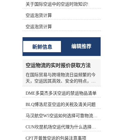
关于国际空运中的空运时效知识!
根据不同的功能进行分类 (1)航空主
运单（Master Air Waybill ，MAWB）
空运泡货计算
签发的航空运单称为主运单。 (2)航
空分运单（House Air Waybill ，
空运泡货计算
HAWB） 在办理集中托运业务时，向
发货人签发运单。三、航空货运单的
构成 中国国际航空货运单由一式十二
编辑推荐
新鲜信息
联组成，包括三联原件、六联副本和
三联额外副本。 如下表所示： 填写
航空货运单的责任 根据《华沙公
空运物流的实时报价获取方法
约》、《海牙议定书》和承运人的运
输条件，承运人的运输条件为托运人
在国际贸易与跨境物流日益频繁的今
准备航空货运单。 根据《华沙公约》
天，空运因其高效、安全的特点，成
第六条第(1)款和第(5)款，航空货运单
为许多企业优先选择的运输方式。然
由托运人填写。承运人按托运人要求
DME多莫杰多沃空运的禁运物品清单
而，空运物流的报价并非一成不变，
填写航空货运单的，视为代替客户填
受燃油价格、航线运力、季节因素、
BLQ博洛尼亚空运的关税及清关问题
写。 这表明托运人应对货运单上填写
货物种类等多种变量影响，价格波动
的内容的正确性和完整性负责。托运
频繁。对于货主和物流从业者来说，
马汉航空W5空运如何选择可靠物流公司
人对货运单上填写的内容不准确、不
如何准确、高效地获取实时报价，是
完整造成的损失负责。 在航空货运业
控制成本、优化供应链的关键环节。
CUN坎昆机场空运代理为什么选择空运更快捷
务运营中，各承运的大量货物由其人
本文将从实际业务角度出发，系统梳
收运，部分特殊货物由直接收运。托
理空运物流实时报价的获取方法，帮
CPT开普敦空运的包装注意事项