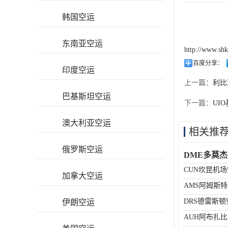
韩国空运
东南亚空运
http://www.sh
百度分享：
印度空运
上一篇：
利比
巴基斯坦空运
下一篇：
UI
澳大利亚空运
相关推
俄罗斯空运
DME多莫
CUN坎昆机
加拿大空运
AMS阿姆斯
DRS德雷斯
伊朗空运
AUH阿布扎