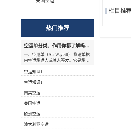
美国空运
栏目推
热门推荐
空运单分类、作用你都了解吗？空运单干货讲解
一、空运单（Air Waybill） 货运单据
由空运承运人或其人签发。它是承运
人收到货物的收据，也是托运人与承
空运知识1
运人之间的运输合同，但没有物权凭
证的性质，因此空运单不能转让。
空运知识1
二、航空货运单分类 1.按无承运人名
称分类 航空货运单有两种 (1)货运单
南美空运
（Airline Air Waybill） 印有出票
（issue carrier）航空货运单的名称和
美国空运
标志(航徽、代码等)。.这种空运单代
表的身份。 (2)中性货运单（Neutral
欧洲空运
Air Waybill） 承运人名称和标志的货
澳大利亚空运
运单未提前打印在运单上。这种空运
单不代表任何，而是中立货运单。 2.