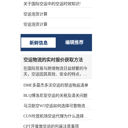
关于国际空运中的空运时效知识!
根据不同的功能进行分类 (1)航空主
运单（Master Air Waybill ，MAWB）
空运泡货计算
签发的航空运单称为主运单。 (2)航
空分运单（House Air Waybill ，
空运泡货计算
HAWB） 在办理集中托运业务时，向
发货人签发运单。三、航空货运单的
构成 中国国际航空货运单由一式十二
编辑推荐
新鲜信息
联组成，包括三联原件、六联副本和
三联额外副本。 如下表所示： 填写
航空货运单的责任 根据《华沙公
空运物流的实时报价获取方法
约》、《海牙议定书》和承运人的运
输条件，承运人的运输条件为托运人
在国际贸易与跨境物流日益频繁的今
准备航空货运单。 根据《华沙公约》
天，空运因其高效、安全的特点，成
第六条第(1)款和第(5)款，航空货运单
为许多企业优先选择的运输方式。然
由托运人填写。承运人按托运人要求
DME多莫杰多沃空运的禁运物品清单
而，空运物流的报价并非一成不变，
填写航空货运单的，视为代替客户填
受燃油价格、航线运力、季节因素、
BLQ博洛尼亚空运的关税及清关问题
写。 这表明托运人应对货运单上填写
货物种类等多种变量影响，价格波动
的内容的正确性和完整性负责。托运
频繁。对于货主和物流从业者来说，
马汉航空W5空运如何选择可靠物流公司
人对货运单上填写的内容不准确、不
如何准确、高效地获取实时报价，是
完整造成的损失负责。 在航空货运业
控制成本、优化供应链的关键环节。
CUN坎昆机场空运代理为什么选择空运更快捷
务运营中，各承运的大量货物由其人
本文将从实际业务角度出发，系统梳
收运，部分特殊货物由直接收运。托
理空运物流实时报价的获取方法，帮
CPT开普敦空运的包装注意事项