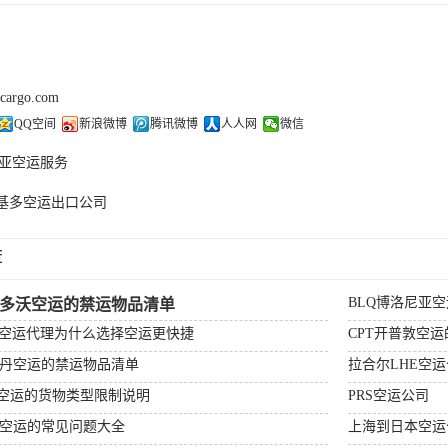
kcargo.com
QQ空间
新浪微博
腾讯微博
人人网
微信
亚空运服务
O基多空运出口公司
荐
BLQ博洛尼亚
杰多沃空运的禁运物品清单
场空运代理为什么选择空运更快捷
CPT开普敦空
特丹空运的禁运物品清单
拉合尔LHE空
顿空运的货物类型限制说明
PRS空运公司
比空运的常见问题大全
上海到日本空运