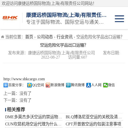
欢迎访问康捷远桥国际物流(上海)有限责任公司网站！
康捷远桥国际物流(上海)有限责任公司
专注于国际物流、国际空运与通关一体化一站式物流服务商
日本空运
当前位置：
首页
›
公司动态
›
行业资讯
› 空运危险化学品出口运输？
空运危险化学品出口运输？
韩国空运
发布来源：康捷远桥国际物流(上海)有限责任公司 发布日期:
2022-08-27 访问量:607
东南亚空运
印度空运
http://www.shkcargo.com
百度分享：
QQ空间
新浪微博
腾讯微博
人人网
微信
巴基斯坦空运
上一篇：
没有了
下一篇：
没有了
澳大利亚空运
相关推荐
DME多莫杰多沃空运的禁运物品清单
BLQ博洛尼亚空运的关税及清关问题
俄罗斯空运
CUN坎昆机场空运代理为什么选择空运更快捷
CPT开普敦空运的包装注意事项