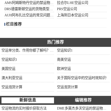
AMS阿姆斯特丹空运的禁运物品清单
拉合尔LHE空运公司
加拿大空运
DRS德雷斯顿空运的货物类型限制说明
PRS空运公司
AUH阿布扎比空运的常见问题大全
上海到日本空运公司
伊朗空运
栏目推荐
美国空运
欧洲空运
热门推荐
空运单分类、作用你都了解吗？空运单干货讲解
空运知识1
中东空运
空运知识1
南美空运
非洲空运
美国空运
欧洲空运
南美空运
澳大利亚空运
关于国际空运中的空运时效知识!
空运泡货计算
空运泡货计算
新鲜信息
编辑推荐
空运物流的实时报价获取方法
DME多莫杰多沃空运的禁运物品清单