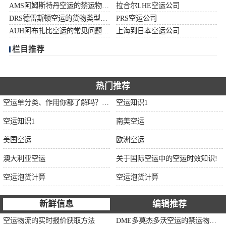
AMS阿姆斯特丹空运的禁运物品清单
拉合尔LHE空运公司
加拿大空运
DRS德雷斯顿空运的货物类型限制说明
PRS空运公司
AUH阿布扎比空运的常见问题大全
上海到日本空运公司
伊朗空运
栏目推荐
美国空运
欧洲空运
热门推荐
空运单分类、作用你都了解吗？空运单干货讲解
空运知识1
中东空运
空运知识1
南美空运
非洲空运
美国空运
欧洲空运
南美空运
澳大利亚空运
关于国际空运中的空运时效知识!
空运泡货计算
空运泡货计算
新鲜信息
编辑推荐
空运物流的实时报价获取方法
DME多莫杰多沃空运的禁运物品清单