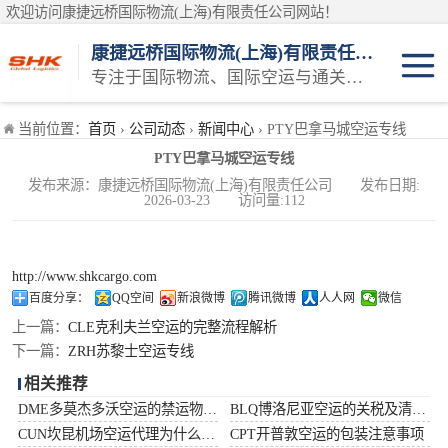
欢迎访问康捷远桥国际物流(上海)有限责任公司网站！
康捷远桥国际物流(上海)有限责任公司
专注于国际物流、国际空运与通关一体化一站式物流服务商
日本空运
当前位置：
首页
›
公司动态
›
新闻中心
› PTY巴拿马城空运专线
PTY巴拿马城空运专线
韩国空运
发布来源：康捷远桥国际物流(上海)有限责任公司 发布日期:
2026-03-23 访问量:112
东南亚空运
印度空运
http://www.shkcargo.com
百度分享：
QQ空间
新浪微博
腾讯微博
人人网
微信
巴基斯坦空运
上一篇：
CLE克利夫兰空运的完整流程解析
下一篇：
ZRH苏黎士空运专线
澳大利亚空运
相关推荐
DME多莫杰多沃空运的禁运物品清单
BLQ博洛尼亚空运的关税及清关问题
俄罗斯空运
CUN坎昆机场空运代理为什么选择空运更快捷
CPT开普敦空运的包装注意事项