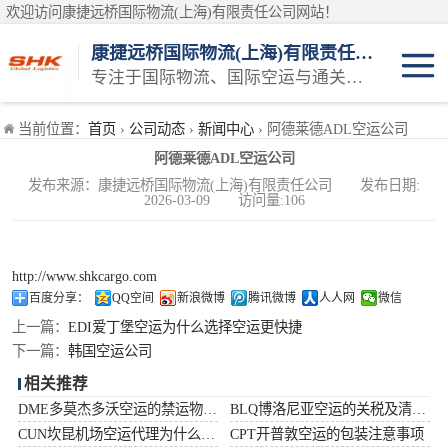
欢迎访问康捷远桥国际物流(上海)有限责任公司网站！
康捷远桥国际物流(上海)有限责任公司
专注于国际物流、国际空运与通关一体化一站式物流服务商
日本空运
当前位置：
首页
›
公司动态
›
新闻中心
› 阿德莱德ADL空运公司
阿德莱德ADL空运公司
韩国空运
发布来源：康捷远桥国际物流(上海)有限责任公司 发布日期:
2026-03-09 访问量:106
东南亚空运
印度空运
http://www.shkcargo.com
百度分享：
QQ空间
新浪微博
腾讯微博
人人网
微信
巴基斯坦空运
上一篇：
EDI爱丁堡空运为什么选择空运更快捷
下一篇：
韩国空运公司
澳大利亚空运
相关推荐
DME多莫杰多沃空运的禁运物品清单
BLQ博洛尼亚空运的关税及清关问题
俄罗斯空运
CUN坎昆机场空运代理为什么选择空运更快捷
CPT开普敦空运的包装注意事项