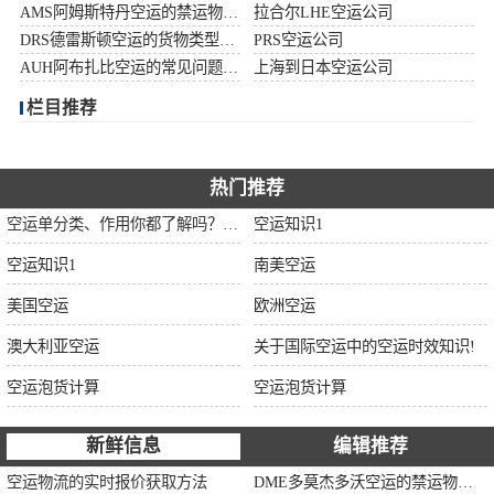
AMS阿姆斯特丹空运的禁运物品清单
拉合尔LHE空运公司
加拿大空运
DRS德雷斯顿空运的货物类型限制说明
PRS空运公司
AUH阿布扎比空运的常见问题大全
上海到日本空运公司
伊朗空运
栏目推荐
美国空运
欧洲空运
热门推荐
空运单分类、作用你都了解吗？空运单干货讲解
空运知识1
中东空运
空运知识1
南美空运
非洲空运
美国空运
欧洲空运
南美空运
澳大利亚空运
关于国际空运中的空运时效知识!
空运泡货计算
空运泡货计算
新鲜信息
编辑推荐
空运物流的实时报价获取方法
DME多莫杰多沃空运的禁运物品清单