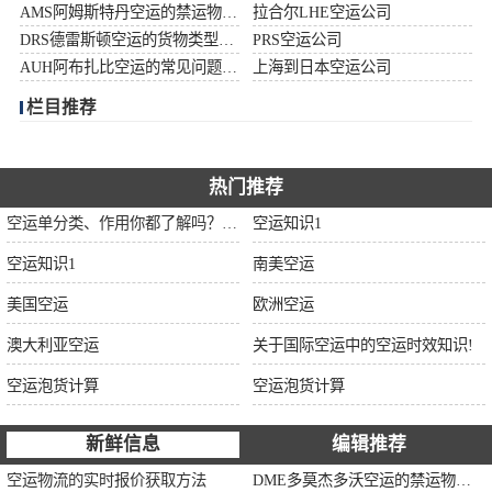
AMS阿姆斯特丹空运的禁运物品清单
拉合尔LHE空运公司
加拿大空运
DRS德雷斯顿空运的货物类型限制说明
PRS空运公司
AUH阿布扎比空运的常见问题大全
上海到日本空运公司
伊朗空运
栏目推荐
美国空运
欧洲空运
热门推荐
空运单分类、作用你都了解吗？空运单干货讲解
空运知识1
中东空运
空运知识1
南美空运
非洲空运
美国空运
欧洲空运
南美空运
澳大利亚空运
关于国际空运中的空运时效知识!
空运泡货计算
空运泡货计算
新鲜信息
编辑推荐
空运物流的实时报价获取方法
DME多莫杰多沃空运的禁运物品清单