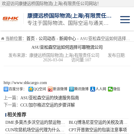
欢迎访问康捷远桥国际物流(上海)有限责任公司网站！
康捷远桥国际物流(上海)有限责任公司
专注于国际物流、国际空运与通关一体化一站式物流服务商
日本空运
当前位置：
首页
›
公司动态
›
新闻中心
› ASU亚松森空运如何选择可靠物流公司
ASU亚松森空运如何选择可靠物流公司
韩国空运
发布来源：康捷远桥国际物流(上海)有限责任公司 发布日期:
2026-03-04 访问量:107
东南亚空运
印度空运
http://www.shkcargo.com
百度分享：
QQ空间
新浪微博
腾讯微博
人人网
微信
巴基斯坦空运
上一篇：
ASU亚松森空运的快速服务指南
下一篇：
CCU加尔格达空运的步骤详解
澳大利亚空运
相关推荐
DME多莫杰多沃空运的禁运物品清单
BLQ博洛尼亚空运的关税及清关问题
俄罗斯空运
CUN坎昆机场空运代理为什么选择空运更快捷
CPT开普敦空运的包装注意事项