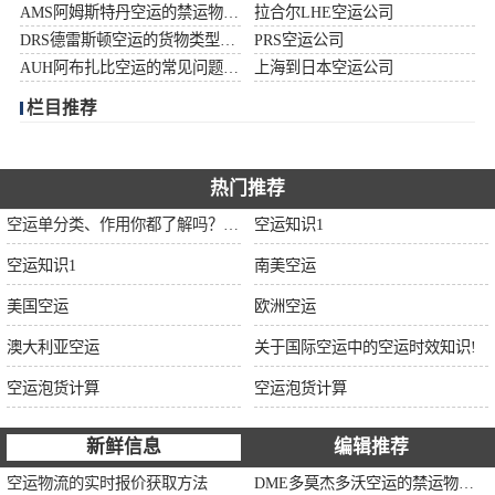
AMS阿姆斯特丹空运的禁运物品清单
拉合尔LHE空运公司
加拿大空运
DRS德雷斯顿空运的货物类型限制说明
PRS空运公司
AUH阿布扎比空运的常见问题大全
上海到日本空运公司
伊朗空运
栏目推荐
美国空运
欧洲空运
热门推荐
空运单分类、作用你都了解吗？空运单干货讲解
空运知识1
中东空运
空运知识1
南美空运
非洲空运
美国空运
欧洲空运
南美空运
澳大利亚空运
关于国际空运中的空运时效知识!
空运泡货计算
空运泡货计算
新鲜信息
编辑推荐
空运物流的实时报价获取方法
DME多莫杰多沃空运的禁运物品清单