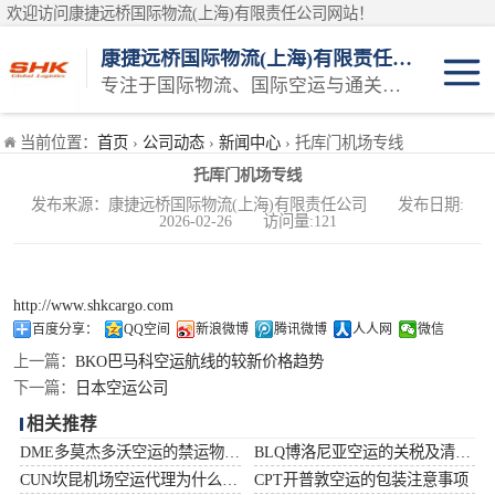
欢迎访问康捷远桥国际物流(上海)有限责任公司网站！
康捷远桥国际物流(上海)有限责任公司
专注于国际物流、国际空运与通关一体化一站式物流服务商
日本空运
当前位置：
首页
›
公司动态
›
新闻中心
› 托库门机场专线
托库门机场专线
韩国空运
发布来源：康捷远桥国际物流(上海)有限责任公司 发布日期:
2026-02-26 访问量:121
东南亚空运
印度空运
http://www.shkcargo.com
百度分享：
QQ空间
新浪微博
腾讯微博
人人网
微信
巴基斯坦空运
上一篇：
BKO巴马科空运航线的较新价格趋势
下一篇：
日本空运公司
澳大利亚空运
相关推荐
DME多莫杰多沃空运的禁运物品清单
BLQ博洛尼亚空运的关税及清关问题
俄罗斯空运
CUN坎昆机场空运代理为什么选择空运更快捷
CPT开普敦空运的包装注意事项