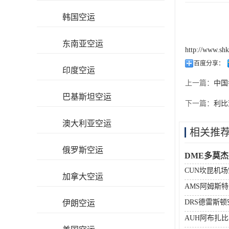
韩国空运
东南亚空运
http://www.sh
百度分享：
印度空运
上一篇：
中国
巴基斯坦空运
下一篇：
利比
澳大利亚空运
相关推
俄罗斯空运
DME多莫
CUN坎昆机
加拿大空运
AMS阿姆斯
DRS德雷斯
伊朗空运
AUH阿布扎