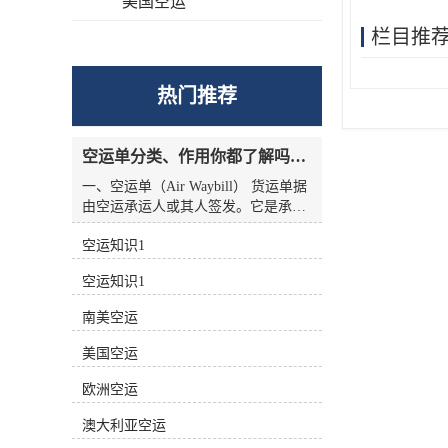
美国空运
栏目推
热门推荐
空运单分类、作用你都了解吗？空运单干货讲解
一、空运单（Air Waybill） 货运单据
由空运承运人或其人签发。它是承运
人收到货物的收据，也是托运人与承
空运知识1
运人之间的运输合同，但没有物权凭
证的性质，因此空运单不能转让。
空运知识1
二、航空货运单分类 1.按无承运人名
称分类 航空货运单有两种 (1)货运单
南美空运
（Airline Air Waybill） 印有出票
（issue carrier）航空货运单的名称和
美国空运
标志(航徽、代码等)。.这种空运单代
表的身份。 (2)中性货运单（Neutral
欧洲空运
Air Waybill） 承运人名称和标志的货
澳大利亚空运
运单未提前打印在运单上。这种空运
单不代表任何，而是中立货运单。 2.