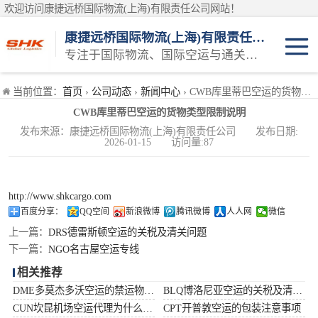
欢迎访问康捷远桥国际物流(上海)有限责任公司网站！
康捷远桥国际物流(上海)有限责任公司
专注于国际物流、国际空运与通关一体化一站式物流服务商
日本空运
当前位置：
首页
›
公司动态
›
新闻中心
› CWB库里蒂巴空运的货物类型限制说明
CWB库里蒂巴空运的货物类型限制说明
韩国空运
发布来源：康捷远桥国际物流(上海)有限责任公司 发布日期:
2026-01-15 访问量:87
东南亚空运
印度空运
http://www.shkcargo.com
百度分享：
QQ空间
新浪微博
腾讯微博
人人网
微信
巴基斯坦空运
上一篇：
DRS德雷斯顿空运的关税及清关问题
下一篇：
NGO名古屋空运专线
澳大利亚空运
相关推荐
DME多莫杰多沃空运的禁运物品清单
BLQ博洛尼亚空运的关税及清关问题
俄罗斯空运
CUN坎昆机场空运代理为什么选择空运更快捷
CPT开普敦空运的包装注意事项