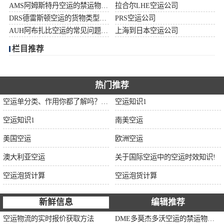
AMS阿姆斯特丹空运的禁运物品清单
拉合尔LHE空运公司
加拿大空运
DRS德雷斯顿空运的货物类型限制说明
PRS空运公司
AUH阿布扎比空运的常见问题大全
上海到日本空运公司
伊朗空运
栏目推荐
美国空运
欧洲空运
热门推荐
空运单分类、作用你都了解吗？空运单干货讲解
空运知识1
中东空运
空运知识1
南美空运
非洲空运
美国空运
欧洲空运
南美空运
澳大利亚空运
关于国际空运中的空运时效知识!
空运泡货计算
空运泡货计算
新鲜信息
编辑推荐
空运物流的实时报价获取方法
DME多莫杰多沃空运的禁运物品清单