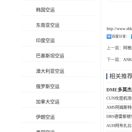
韩国空运
东南亚空运
http://www.sh
百度分享：
印度空运
上一篇：
阿根
巴基斯坦空运
下一篇：
AN
澳大利亚空运
相关推
俄罗斯空运
DME多莫
CUN坎昆机
加拿大空运
AMS阿姆斯
DRS德雷斯
伊朗空运
AUH阿布扎