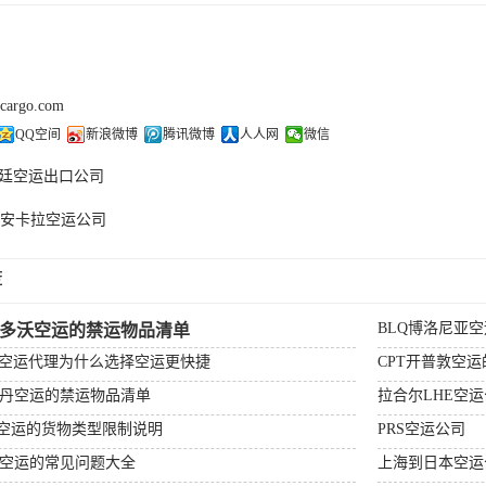
kcargo.com
QQ空间
新浪微博
腾讯微博
人人网
微信
廷空运出口公司
K安卡拉空运公司
荐
BLQ博洛尼亚
杰多沃空运的禁运物品清单
场空运代理为什么选择空运更快捷
CPT开普敦空
特丹空运的禁运物品清单
拉合尔LHE空
顿空运的货物类型限制说明
PRS空运公司
比空运的常见问题大全
上海到日本空运