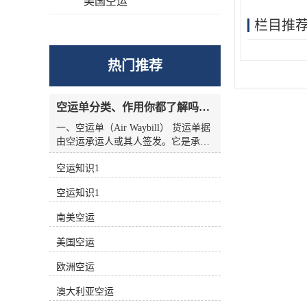
美国空运
栏目推
热门推荐
空运单分类、作用你都了解吗？空运单干货讲解
一、空运单（Air Waybill） 货运单据
由空运承运人或其人签发。它是承运
人收到货物的收据，也是托运人与承
空运知识1
运人之间的运输合同，但没有物权凭
证的性质，因此空运单不能转让。
空运知识1
二、航空货运单分类 1.按无承运人名
称分类 航空货运单有两种 (1)货运单
南美空运
（Airline Air Waybill） 印有出票
（issue carrier）航空货运单的名称和
美国空运
标志(航徽、代码等)。.这种空运单代
表的身份。 (2)中性货运单（Neutral
欧洲空运
Air Waybill） 承运人名称和标志的货
澳大利亚空运
运单未提前打印在运单上。这种空运
单不代表任何，而是中立货运单。 2.