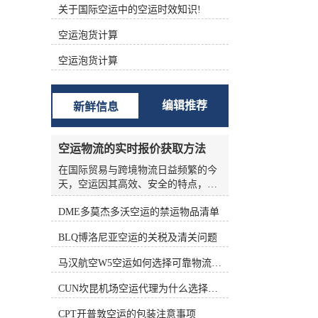
关于国际空运中的空运时效知识!
根据不同的功能进行分类 (1)航空主
运单（Master Air Waybill ，MAWB）
空运泡货计算
签发的航空运单称为主运单。 (2)航
空分运单（House Air Waybill ，
空运泡货计算
HAWB） 在办理集中托运业务时，向
发货人签发运单。三、航空货运单的
构成 中国国际航空货运单由一式十二
编辑推荐
新鲜信息
联组成，包括三联原件、六联副本和
三联额外副本。 如下表所示： 填写
航空货运单的责任 根据《华沙公
空运物流的实时报价获取方法
约》、《海牙议定书》和承运人的运
输条件，承运人的运输条件为托运人
在国际贸易与跨境物流日益频繁的今
准备航空货运单。 根据《华沙公约》
天，空运因其高效、安全的特点，成
第六条第(1)款和第(5)款，航空货运单
为许多企业优先选择的运输方式。然
由托运人填写。承运人按托运人要求
DME多莫杰多沃空运的禁运物品清单
而，空运物流的报价并非一成不变，
填写航空货运单的，视为代替客户填
受燃油价格、航线运力、季节因素、
BLQ博洛尼亚空运的关税及清关问题
写。 这表明托运人应对货运单上填写
货物种类等多种变量影响，价格波动
的内容的正确性和完整性负责。托运
频繁。对于货主和物流从业者来说，
马汉航空W5空运如何选择可靠物流公司
人对货运单上填写的内容不准确、不
如何准确、高效地获取实时报价，是
完整造成的损失负责。 在航空货运业
控制成本、优化供应链的关键环节。
CUN坎昆机场空运代理为什么选择空运更快捷
务运营中，各承运的大量货物由其人
本文将从实际业务角度出发，系统梳
收运，部分特殊货物由直接收运。托
理空运物流实时报价的获取方法，帮
CPT开普敦空运的包装注意事项