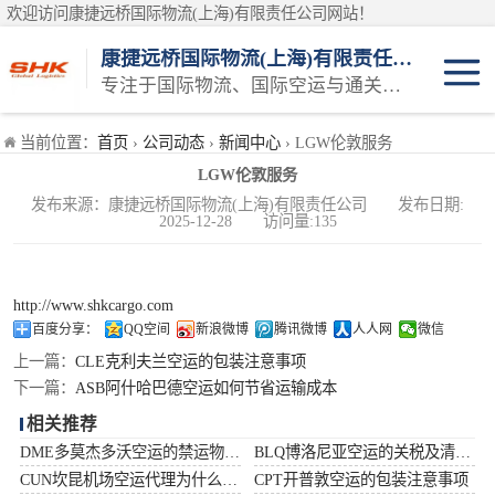
欢迎访问康捷远桥国际物流(上海)有限责任公司网站！
康捷远桥国际物流(上海)有限责任公司
专注于国际物流、国际空运与通关一体化一站式物流服务商
日本空运
当前位置：
首页
›
公司动态
›
新闻中心
› LGW伦敦服务
LGW伦敦服务
韩国空运
发布来源：康捷远桥国际物流(上海)有限责任公司 发布日期:
2025-12-28 访问量:135
东南亚空运
印度空运
http://www.shkcargo.com
百度分享：
QQ空间
新浪微博
腾讯微博
人人网
微信
巴基斯坦空运
上一篇：
CLE克利夫兰空运的包装注意事项
下一篇：
ASB阿什哈巴德空运如何节省运输成本
澳大利亚空运
相关推荐
DME多莫杰多沃空运的禁运物品清单
BLQ博洛尼亚空运的关税及清关问题
俄罗斯空运
CUN坎昆机场空运代理为什么选择空运更快捷
CPT开普敦空运的包装注意事项