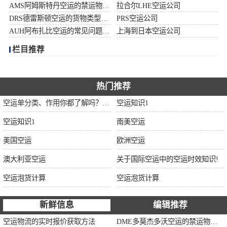
AMS阿姆斯特丹空运的禁运物品清单
拉合尔LHE空运公司
加拿大空运
DRS德雷斯顿空运的货物类型限制说明
PRS空运公司
AUH阿布扎比空运的常见问题大全
上海到日本空运公司
伊朗空运
栏目推荐
美国空运
欧洲空运
热门推荐
空运单分类、作用你都了解吗？空运单干货讲解
空运知识1
中东空运
空运知识1
南美空运
非洲空运
美国空运
欧洲空运
南美空运
澳大利亚空运
关于国际空运中的空运时效知识!
空运泡货计算
空运泡货计算
新鲜信息
编辑推荐
空运物流的实时报价获取方法
DME多莫杰多沃空运的禁运物品清单