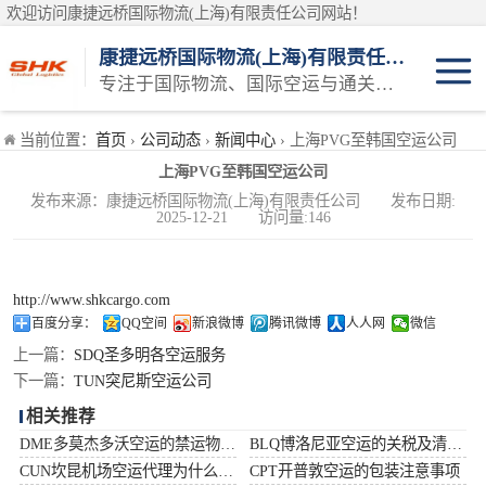
欢迎访问康捷远桥国际物流(上海)有限责任公司网站！
康捷远桥国际物流(上海)有限责任公司
专注于国际物流、国际空运与通关一体化一站式物流服务商
日本空运
当前位置：
首页
›
公司动态
›
新闻中心
› 上海PVG至韩国空运公司
上海PVG至韩国空运公司
韩国空运
发布来源：康捷远桥国际物流(上海)有限责任公司 发布日期:
2025-12-21 访问量:146
东南亚空运
印度空运
http://www.shkcargo.com
百度分享：
QQ空间
新浪微博
腾讯微博
人人网
微信
巴基斯坦空运
上一篇：
SDQ圣多明各空运服务
下一篇：
TUN突尼斯空运公司
澳大利亚空运
相关推荐
DME多莫杰多沃空运的禁运物品清单
BLQ博洛尼亚空运的关税及清关问题
俄罗斯空运
CUN坎昆机场空运代理为什么选择空运更快捷
CPT开普敦空运的包装注意事项