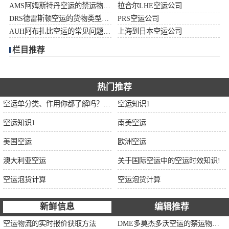
AMS阿姆斯特丹空运的禁运物品清单
拉合尔LHE空运公司
加拿大空运
DRS德雷斯顿空运的货物类型限制说明
PRS空运公司
AUH阿布扎比空运的常见问题大全
上海到日本空运公司
伊朗空运
栏目推荐
美国空运
欧洲空运
热门推荐
空运单分类、作用你都了解吗？空运单干货讲解
空运知识1
中东空运
空运知识1
南美空运
非洲空运
美国空运
欧洲空运
南美空运
澳大利亚空运
关于国际空运中的空运时效知识!
空运泡货计算
空运泡货计算
新鲜信息
编辑推荐
空运物流的实时报价获取方法
DME多莫杰多沃空运的禁运物品清单