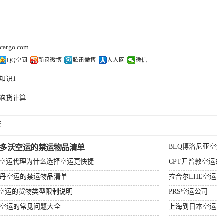
kcargo.com
QQ空间
新浪微博
腾讯微博
人人网
微信
知识1
泡货计算
荐
BLQ博洛尼亚
杰多沃空运的禁运物品清单
场空运代理为什么选择空运更快捷
CPT开普敦空
特丹空运的禁运物品清单
拉合尔LHE空
顿空运的货物类型限制说明
PRS空运公司
比空运的常见问题大全
上海到日本空运