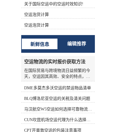
关于国际空运中的空运时效知识!
根据不同的功能进行分类 (1)航空主
运单（Master Air Waybill ，MAWB）
空运泡货计算
签发的航空运单称为主运单。 (2)航
空分运单（House Air Waybill ，
空运泡货计算
HAWB） 在办理集中托运业务时，向
发货人签发运单。三、航空货运单的
构成 中国国际航空货运单由一式十二
编辑推荐
新鲜信息
联组成，包括三联原件、六联副本和
三联额外副本。 如下表所示： 填写
航空货运单的责任 根据《华沙公
空运物流的实时报价获取方法
约》、《海牙议定书》和承运人的运
输条件，承运人的运输条件为托运人
在国际贸易与跨境物流日益频繁的今
准备航空货运单。 根据《华沙公约》
天，空运因其高效、安全的特点，成
第六条第(1)款和第(5)款，航空货运单
为许多企业优先选择的运输方式。然
由托运人填写。承运人按托运人要求
DME多莫杰多沃空运的禁运物品清单
而，空运物流的报价并非一成不变，
填写航空货运单的，视为代替客户填
受燃油价格、航线运力、季节因素、
BLQ博洛尼亚空运的关税及清关问题
写。 这表明托运人应对货运单上填写
货物种类等多种变量影响，价格波动
的内容的正确性和完整性负责。托运
频繁。对于货主和物流从业者来说，
马汉航空W5空运如何选择可靠物流公司
人对货运单上填写的内容不准确、不
如何准确、高效地获取实时报价，是
完整造成的损失负责。 在航空货运业
控制成本、优化供应链的关键环节。
CUN坎昆机场空运代理为什么选择空运更快捷
务运营中，各承运的大量货物由其人
本文将从实际业务角度出发，系统梳
收运，部分特殊货物由直接收运。托
理空运物流实时报价的获取方法，帮
CPT开普敦空运的包装注意事项