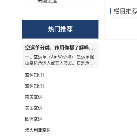
美国空运
栏目推
热门推荐
空运单分类、作用你都了解吗？空运单干货讲解
一、空运单（Air Waybill） 货运单据
由空运承运人或其人签发。它是承运
人收到货物的收据，也是托运人与承
空运知识1
运人之间的运输合同，但没有物权凭
证的性质，因此空运单不能转让。
空运知识1
二、航空货运单分类 1.按无承运人名
称分类 航空货运单有两种 (1)货运单
南美空运
（Airline Air Waybill） 印有出票
（issue carrier）航空货运单的名称和
美国空运
标志(航徽、代码等)。.这种空运单代
表的身份。 (2)中性货运单（Neutral
欧洲空运
Air Waybill） 承运人名称和标志的货
澳大利亚空运
运单未提前打印在运单上。这种空运
单不代表任何，而是中立货运单。 2.