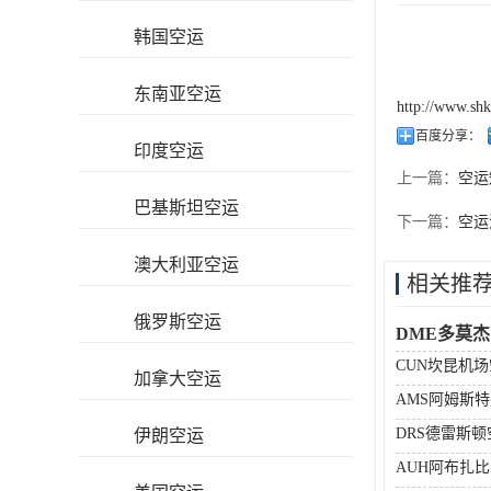
韩国空运
东南亚空运
http://www.sh
百度分享：
印度空运
上一篇：
空运
巴基斯坦空运
下一篇：
空运
澳大利亚空运
相关推
俄罗斯空运
DME多莫
CUN坎昆机
加拿大空运
AMS阿姆斯
DRS德雷斯
伊朗空运
AUH阿布扎