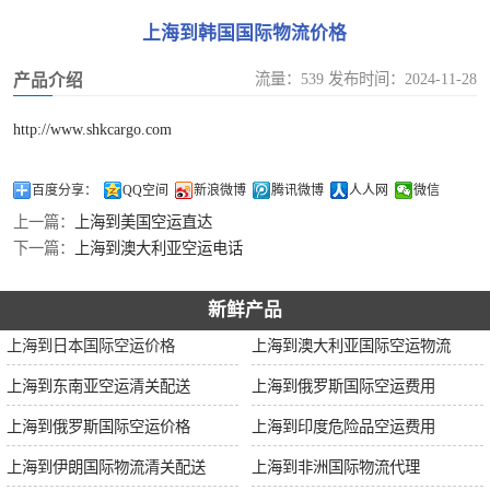
加拿大空运
上海到韩国国际物流价格
伊朗空运
流量：539 发布时间：2024-11-28
产品介绍
美国空运
http://www.shkcargo.com
欧洲空运
百度分享：
QQ空间
新浪微博
腾讯微博
人人网
微信
上一篇：
上海到美国空运直达
中东空运
下一篇：
上海到澳大利亚空运电话
非洲空运
新鲜产品
南美空运
上海到日本国际空运价格
上海到澳大利亚国际空运物流
上海到东南亚空运清关配送
上海到俄罗斯国际空运费用
上海到俄罗斯国际空运价格
上海到印度危险品空运费用
上海到伊朗国际物流清关配送
上海到非洲国际物流代理