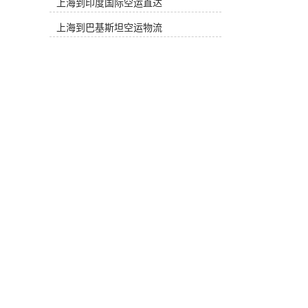
上海到印度国际空运直达
解并掌握国际空运价格的动态变化，
可以帮助他们制定合理的成本控制和
上海到巴基斯坦空运物流
管理策略，从而提高运营效率和降低
成本。 在这个复杂多变的**贸易环境
中，与航空公司和物流服务商建立稳
定的合作关系显得尤为关键。只有通
过与可靠的合作伙伴合作，企业才能
获得更有竞争力的国际空运价格，并
在全球市场中脱颖而出。康捷远桥供
应链（上海）有限公司作为一家经验
丰富的**货运代理企业，与多家航空
公司和物流服务商建立了长期稳定的
合作关系，能够为客户提供有竞争力
的国际空运价格，为客户的**贸易提
供的支持。 我们的团队拥有专业的知
识和丰富的经验，可以根据客户的需
求和要求，为他们提供量身定制的**
空运方案。无论是小批量货物还是大
宗货物，我们都可以为客户提供可靠
的国际空运服务。通过我们的努力和
专业服务，客户可以放心地将货物交
付给我们，让我们来为他们解决国际