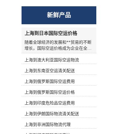
伊朗空运
新鲜产品
美国空运
上海到日本国际空运价格
随着全球经济的发展和**贸易的不断
欧洲空运
增长，国际空运价格成为企业在全球
供应链中关注的一个重要因素。作为
中东空运
上海到澳大利亚国际空运物流
一家致力于为客户提供**货运代理服
务的康捷远桥供应链（上海）有限公
上海到东南亚空运清关配送
司，我们不仅是**航空运输协会
非洲空运
(IATA)的成员，也是民航总局**的空
上海到俄罗斯国际空运费用
运代理企业。我们与上海机场及各级
管理部门建立了良好的合作关系，为
南美空运
上海到俄罗斯国际空运价格
客户提供的通关和物流服务。 国际空
运价格在全球贸易中扮演着至关重要
上海到印度危险品空运费用
的角色。这一价格涵盖了多种因素，
上海到伊朗国际物流清关配送
包括燃油成本、全球经济情况、货物
供求关系等。同时，货物的类型、体
上海到非洲国际物流代理
积、重量以及目的地等因素也会影响
终的国际空运价格。对企业而言，了