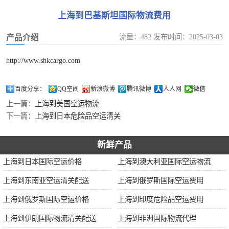
加拿大空运
上海到巴基斯坦国际物流费用
伊朗空运
流量：482 发布时间：2025-03-03
产品介绍
美国空运
http://www.shkcargo.com
欧洲空运
百度分享：
QQ空间
新浪微博
腾讯微博
人人网
微信
上一篇：
上海到美国空运物流
中东空运
下一篇：
上海到日本危险品空运清关
非洲空运
新鲜产品
南美空运
上海到日本国际空运价格
上海到澳大利亚国际空运物流
上海到东南亚空运清关配送
上海到俄罗斯国际空运费用
上海到俄罗斯国际空运价格
上海到印度危险品空运费用
上海到伊朗国际物流清关配送
上海到非洲国际物流代理