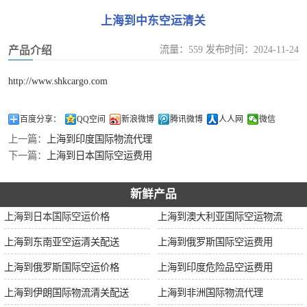
加拿大空运
上海到中东空运清关
伊朗空运
流量：559 发布时间：2024-11-24
产品介绍
美国空运
http://www.shkcargo.com
欧洲空运
百度分享：
QQ空间
新浪微博
腾讯微博
人人网
微信
上一篇：
上海到印度国际物流代理
中东空运
下一篇：
上海到日本国际空运费用
非洲空运
新鲜产品
南美空运
上海到日本国际空运价格
上海到澳大利亚国际空运物流
上海到东南亚空运清关配送
上海到俄罗斯国际空运费用
上海到俄罗斯国际空运价格
上海到印度危险品空运费用
上海到伊朗国际物流清关配送
上海到非洲国际物流代理